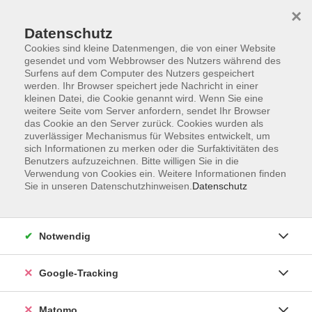
×
Datenschutz
Cookies sind kleine Datenmengen, die von einer Website
gesendet und vom Webbrowser des Nutzers während des
Surfens auf dem Computer des Nutzers gespeichert
Skip to main content
werden. Ihr Browser speichert jede Nachricht in einer
kleinen Datei, die Cookie genannt wird. Wenn Sie eine
weitere Seite vom Server anfordern, sendet Ihr Browser
das Cookie an den Server zurück. Cookies wurden als
Gymnastik/Fitness
zuverlässiger Mechanismus für Websites entwickelt, um
sich Informationen zu merken oder die Surfaktivitäten des
Benutzers aufzuzeichnen. Bitte willigen Sie in die
Verwendung von Cookies ein. Weitere Informationen finden
Sie in unseren Datenschutzhinweisen.
Datenschutz
103 Kurse
Notwendig
zurück zu Gesundheit
Google-Tracking
Kurse nach Themen
Wassergymnastik/Aqua Fitness
27
Matomo