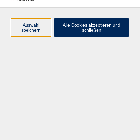
Rückenfitness/Wirbelsäulengymnastik
17
Ganzkörperworkout
19
BodyArt/Bodystyling
4
Auswahl
Alle Cookies akzeptieren und
speichern
schließen
Pilates
10
Zumba
8
TRX
4
Ballspiele
1
Balance Swing™
3
Bogenschießen
10
Dr. Anna Conte
Fachbereichsleiterin Gesundheit -
informativ, kulinarisch, entspannend
& Diversity-Beauftragte
(089) 46 00 2 828
conte@vhs-haar.de