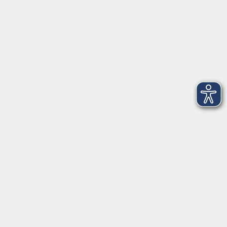
vhs.Online
Schüler:innen
Inhalte
Startseite
Aktuelles
Newsletter
Service
Über uns
Kontakt
Nachmittagsbetreuung
Schülerförderung
Wellpass