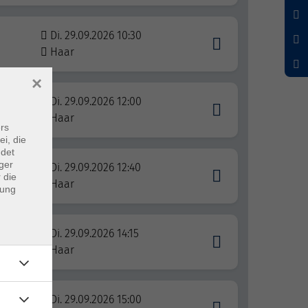
Di. 29.09.2026 10:30
Haar
×
Di. 29.09.2026 12:00
Haar
rs
ei, die
ndet
ger
Di. 29.09.2026 12:40
 die
Haar
dung
Di. 29.09.2026 14:15
Haar
Di. 29.09.2026 15:00