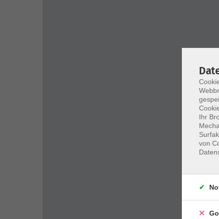
Dat
Cookie
Webbr
gespei
Cookie
Ihr Br
Mechan
Surfak
von Co
Daten
No
Go