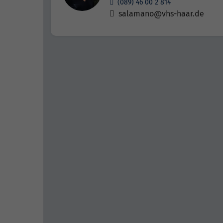
(089) 46 00 2 814
salamano@vhs-haar.de