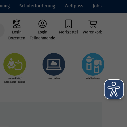
euung
Schülerförderung
Wellpass
Jobs
Login
Login
Merkzettel
Warenkorb
Dozenten
Teilnehmende
Gesundheit /
vhs.Online
Schüler:innen
Kochkultur / Familie