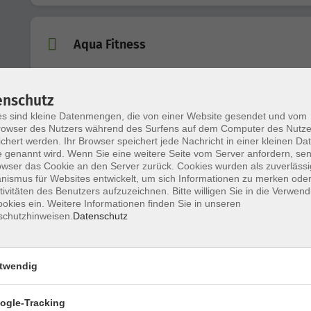
Aqua Fitness
enschutz
Wassergymnastik
s sind kleine Datenmengen, die von einer Website gesendet und vom
owser des Nutzers während des Surfens auf dem Computer des Nutze
chert werden. Ihr Browser speichert jede Nachricht in einer kleinen Dat
 genannt wird. Wenn Sie eine weitere Seite vom Server anfordern, se
owser das Cookie an den Server zurück. Cookies wurden als zuverlässi
Wassergymnastik
ismus für Websites entwickelt, um sich Informationen zu merken oder
tivitäten des Benutzers aufzuzeichnen. Bitte willigen Sie in die Verwen
okies ein. Weitere Informationen finden Sie in unseren
schutzhinweisen.
Datenschutz
Wassergymnastik
twendig
ogle-Tracking
Aqua Fitness