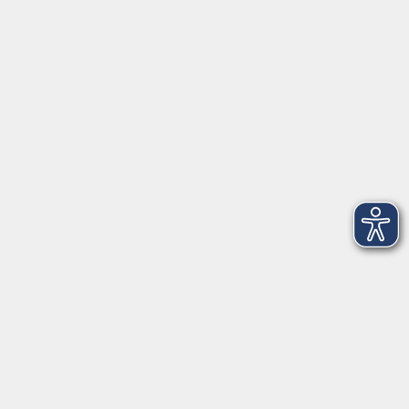
Öffnungszeiten
Geschäftsstelle
Münchener Straße 3
Montag 09:00 - 12:00
14:00 - 17:00
Dienstag 09:00 - 12:00
14:00 - 17:00