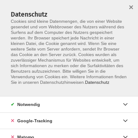
×
Datenschutz
Cookies sind kleine Datenmengen, die von einer Website
gesendet und vom Webbrowser des Nutzers während des
Surfens auf dem Computer des Nutzers gespeichert
Skip to main content
werden. Ihr Browser speichert jede Nachricht in einer
kleinen Datei, die Cookie genannt wird. Wenn Sie eine
weitere Seite vom Server anfordern, sendet Ihr Browser
Lernen
das Cookie an den Server zurück. Cookies wurden als
zuverlässiger Mechanismus für Websites entwickelt, um
lernen/Konzentrationstraining
sich Informationen zu merken oder die Surfaktivitäten des
Benutzers aufzuzeichnen. Bitte willigen Sie in die
Verwendung von Cookies ein. Weitere Informationen finden
Sie in unseren Datenschutzhinweisen.
Datenschutz
4 Kurse
Notwendig
zurück zu Alles will gelernt sein
Google-Tracking
Ergebnisse filtern
Matomo