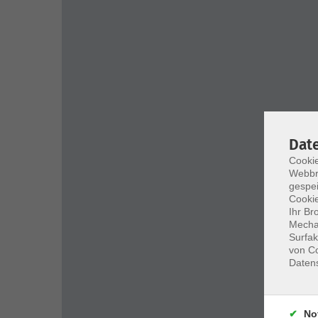
Dat
Cookie
Webbr
gespei
Cookie
Ihr Br
Mechan
Surfak
von Co
Daten
No