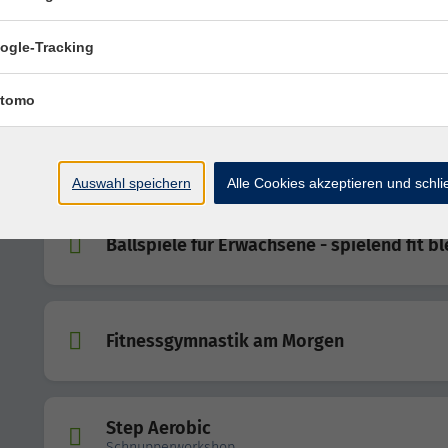
ogle-Tracking
Body-Workout mit und ohne Kleingeräte
tomo
Body-Workout mit und ohne Kleingeräte
Auswahl speichern
Alle Cookies akzeptieren und schl
Ballspiele für Erwachsene - spielend fit b
Fitnessgymnastik am Morgen
Step Aerobic
Schnupperworkshop