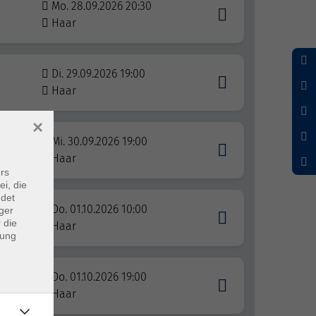
Mo. 28.09.2026 20:30
Haar
Di. 29.09.2026 19:00
Haar
×
Mi. 30.09.2026 19:00
Haar
rs
ei, die
ndet
Do. 01.10.2026 10:00
ger
 die
Haar
dung
Do. 01.10.2026 19:00
ning
Haar