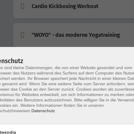
Cardio Kickboxing Workout
"WOYO" - das moderne Yogatraining
enschutz
Ausgleichs- und Problemzonengymnastik
s sind kleine Datenmengen, die von einer Website gesendet und vom
owser des Nutzers während des Surfens auf dem Computer des Nutze
chert werden. Ihr Browser speichert jede Nachricht in einer kleinen Dat
 genannt wird. Wenn Sie eine weitere Seite vom Server anfordern, se
Kräftigung der Bauch- und
owser das Cookie an den Server zurück. Cookies wurden als zuverlässi
ismus für Websites entwickelt, um sich Informationen zu merken oder
Beckenbodenmuskulatur
tivitäten des Benutzers aufzuzeichnen. Bitte willigen Sie in die Verwen
okies ein. Weitere Informationen finden Sie in unseren
schutzhinweisen.
Datenschutz
Powergymnastik- Präventives Rückentrai
twendig