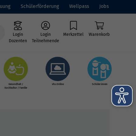
euung
Schülerförderung
Wellpass
Jobs
Login
Login
Merkzettel
Warenkorb
Dozenten
Teilnehmende
Gesundheit /
vhs.Online
Schüler:innen
Kochkultur / Familie