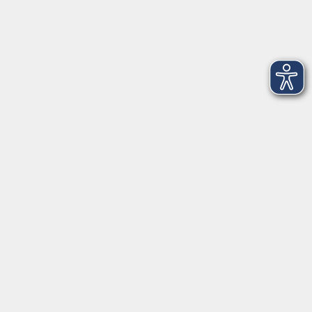
Telefon (089) 46 00 2 800
Fax (089) 46 00 2 816
info@vhs-haar.de
Öffnungszeiten
Geschäftsstelle
Münchener Straße 3
Montag 09:00 - 12:00
14:00 - 17:00