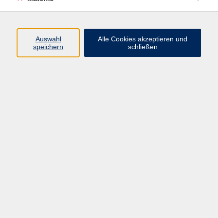
(089) 46 00 2 826
corredor@vhs-haar.de
Auswahl
Alle Cookies akzeptieren und
speichern
schließen
Ergebnisse filtern
Italienisch B1/B2
Mo. 28.09.2026 19:30
Haar
Italienisch B1/B2
Mi. 30.09.2026 18:00
Haar