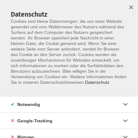
×
Datenschutz
Cookies sind kleine Datenmengen, die von einer Website
gesendet und vom Webbrowser des Nutzers während des
Surfens auf dem Computer des Nutzers gespeichert
Skip to main content
werden. Ihr Browser speichert jede Nachricht in einer
kleinen Datei, die Cookie genannt wird. Wenn Sie eine
weitere Seite vom Server anfordern, sendet Ihr Browser
das Cookie an den Server zurück. Cookies wurden als
Niveau B1
zuverlässiger Mechanismus für Websites entwickelt, um
sich Informationen zu merken oder die Surfaktivitäten des
Benutzers aufzuzeichnen. Bitte willigen Sie in die
Verwendung von Cookies ein. Weitere Informationen finden
Sie in unseren Datenschutzhinweisen.
Datenschutz
12 Kurse
Notwendig
zurück zu Italienisch
Google-Tracking
Diana Corredor-Düwel
Fachbereichsleiterin Fremdsprachen
Matomo