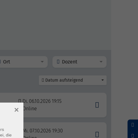
Ort
Dozent
Datum aufsteigend
Di. 06.10.2026 19:15
×
Online
rs
Mi. 07.10.2026 19:30
issen
ei, die