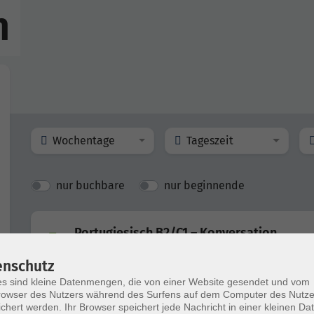
h
Wochentage
Tageszeit
nur buchbare
nur beginnende
Portugiesisch B2/C1 – Konversation
online
enschutz
s sind kleine Datenmengen, die von einer Website gesendet und vom
owser des Nutzers während des Surfens auf dem Computer des Nutze
Portugiesich A1 – Mit geringen Vorkenntn
chert werden. Ihr Browser speichert jede Nachricht in einer kleinen Dat
online