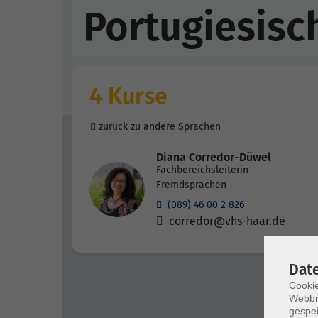
Portugiesisc
4 Kurse
zurück zu andere Sprachen
Diana Corredor-Düwel
Fachbereichsleiterin
Fremdsprachen
(089) 46 00 2 826
corredor@vhs-haar.de
Dat
Cookie
Webbr
gespei