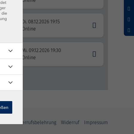
Online
ndet
ger
 die
dung
Di. 08.12.2026 19:15
Online
Mi. 09.12.2026 19:30
issen
Online
ießen
iheit
Widerrufsbelehrung
Widerruf
Impressum