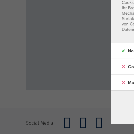
Cookie
Ihr Br
Mechan
Surfak
von Co
Daten
No
Go
Ma
Social Media