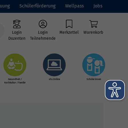
euung
Schülerförderung
Wellpass
Jobs
Login
Login
Merkzettel
Warenkorb
Dozenten
Teilnehmende
Gesundheit /
vhs.Online
Schüler:innen
Kochkultur / Familie