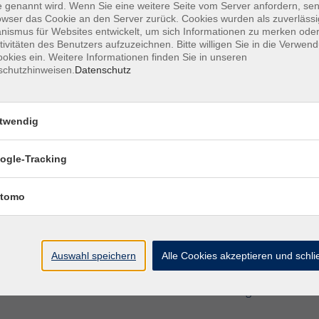
 genannt wird. Wenn Sie eine weitere Seite vom Server anfordern, se
owser das Cookie an den Server zurück. Cookies wurden als zuverlässi
ismus für Websites entwickelt, um sich Informationen zu merken oder
tivitäten des Benutzers aufzuzeichnen. Bitte willigen Sie in die Verwen
Portugiesisch B2/C1 – Konversation
okies ein. Weitere Informationen finden Sie in unseren
Fortsetzung vom Kurs 77010a - online
schutzhinweisen.
Datenschutz
Portugiesich A1 – Mit geringen Vorkenntn
twendig
Fortsetzung vom Kurs 77009a - online
ogle-Tracking
tomo
Auswahl speichern
Alle Cookies akzeptieren und schl
AGB
Datenschutzerklärung
Barrierefre