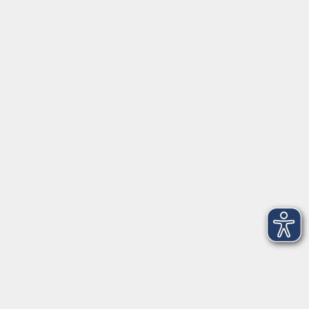
Telefon (089) 46 00 2 800
Fax (089) 46 00 2 816
info@vhs-haar.de
Öffnungszeiten
Geschäftsstelle
Münchener Straße 3
Montag 09:00 - 12:00
14:00 - 17:00