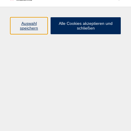
(089) 46 00 2 826
corredor@vhs-haar.de
Auswahl
Alle Cookies akzeptieren und
speichern
schließen
Ergebnisse filtern
Italienisch für Anfänger:innen
Mo. 28.09.2026 19:30
Haar
Italienisch A1
Di. 29.09.2026 18:30
Haar