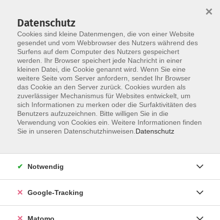
×
Datenschutz
Cookies sind kleine Datenmengen, die von einer Website
gesendet und vom Webbrowser des Nutzers während des
Surfens auf dem Computer des Nutzers gespeichert
Skip to main content
werden. Ihr Browser speichert jede Nachricht in einer
kleinen Datei, die Cookie genannt wird. Wenn Sie eine
weitere Seite vom Server anfordern, sendet Ihr Browser
das Cookie an den Server zurück. Cookies wurden als
Für Anfänger
zuverlässiger Mechanismus für Websites entwickelt, um
sich Informationen zu merken oder die Surfaktivitäten des
Benutzers aufzuzeichnen. Bitte willigen Sie in die
Verwendung von Cookies ein. Weitere Informationen finden
Sie in unseren Datenschutzhinweisen.
Datenschutz
4 Kurse
Notwendig
zurück zu Italienisch
Google-Tracking
Diana Corredor-Düwel
Fachbereichsleiterin Fremdsprachen
Matomo