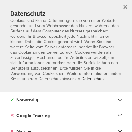
×
Datenschutz
Cookies sind kleine Datenmengen, die von einer Website
gesendet und vom Webbrowser des Nutzers während des
Surfens auf dem Computer des Nutzers gespeichert
Skip to main content
You are here:
werden. Ihr Browser speichert jede Nachricht in einer
Schülerförderung
Ferienkurse
kleinen Datei, die Cookie genannt wird. Wenn Sie eine
weitere Seite vom Server anfordern, sendet Ihr Browser
das Cookie an den Server zurück. Cookies wurden als
Ferienkurse
zuverlässiger Mechanismus für Websites entwickelt, um
sich Informationen zu merken oder die Surfaktivitäten des
Benutzers aufzuzeichnen. Bitte willigen Sie in die
Verwendung von Cookies ein. Weitere Informationen finden
Die schulfreien Tage sind ideal, um in Ruhe und ohne
Sie in unseren Datenschutzhinweisen.
Datenschutz
Druck bereits gelerntes Wissen zu festigen, versäumten
Stoff nachzuholen und sich so optimal auf die
bevorstehenden Tests und Prüfungen vorzubereiten.
Notwendig
Hierbei werden die Schüler:innen professionell
unterstützt.
Google-Tracking
Ist der gewünschte Kurs nicht dabei? Wir versuchen unser
Bestmöglichstes, den gewünschten Kurs einzurichten.
Matomo