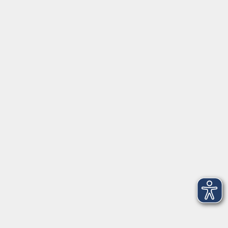
Telefon (089) 46 00 2 800
Fax (089) 46 00 2 816
info@vhs-haar.de
Öffnungszeiten
Geschäftsstelle
Münchener Straße 3
Montag 09:00 - 12:00
14:00 - 17:00
Dienstag 09:00 - 12:00