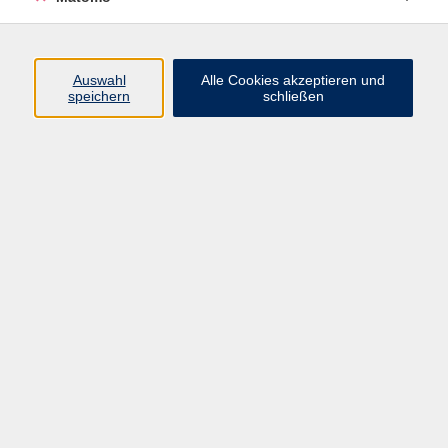
Programm
Auswahl
Alle Cookies akzeptieren und
Junge vhs
speichern
schließen
Gesellschaft / Politik / Natur
Kultur / Kunst / Kreativität
Beruf / IT / Digitale Teilhabe
Fremdsprachen
Deutsch / Integration
Gesundheit / Kochkultur / Familie
vhs.Online
Schüler:innen
Inhalte