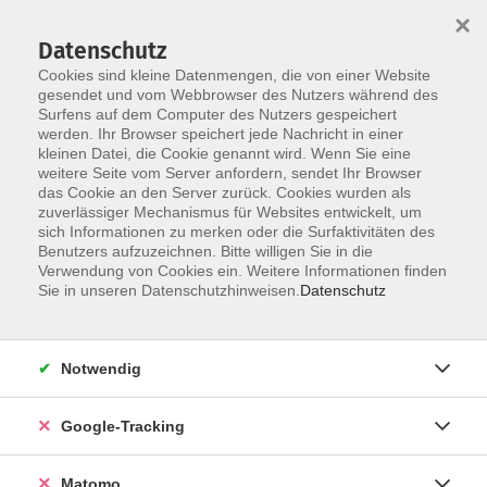
×
Datenschutz
Cookies sind kleine Datenmengen, die von einer Website
gesendet und vom Webbrowser des Nutzers während des
Surfens auf dem Computer des Nutzers gespeichert
Skip to main content
werden. Ihr Browser speichert jede Nachricht in einer
kleinen Datei, die Cookie genannt wird. Wenn Sie eine
weitere Seite vom Server anfordern, sendet Ihr Browser
Der Kurs konnte nicht gefunden werden.
das Cookie an den Server zurück. Cookies wurden als
zuverlässiger Mechanismus für Websites entwickelt, um
sich Informationen zu merken oder die Surfaktivitäten des
Benutzers aufzuzeichnen. Bitte willigen Sie in die
Verwendung von Cookies ein. Weitere Informationen finden
AGB
Sie in unseren Datenschutzhinweisen.
Datenschutz
Datenschutzerklärung
Barrierefreiheit
Notwendig
Widerrufsbelehrung
Widerruf
Google-Tracking
Impressum
Matomo