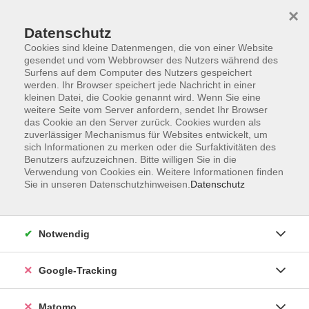
×
Datenschutz
Cookies sind kleine Datenmengen, die von einer Website
gesendet und vom Webbrowser des Nutzers während des
Surfens auf dem Computer des Nutzers gespeichert
Skip to main content
werden. Ihr Browser speichert jede Nachricht in einer
kleinen Datei, die Cookie genannt wird. Wenn Sie eine
weitere Seite vom Server anfordern, sendet Ihr Browser
Der Kurs konnte nicht gefunden werden.
das Cookie an den Server zurück. Cookies wurden als
zuverlässiger Mechanismus für Websites entwickelt, um
sich Informationen zu merken oder die Surfaktivitäten des
Benutzers aufzuzeichnen. Bitte willigen Sie in die
Verwendung von Cookies ein. Weitere Informationen finden
Sie in unseren Datenschutzhinweisen.
Datenschutz
AGB
Datenschutzerklärung
Barrierefreiheit
Notwendig
Widerrufsbelehrung
Widerruf
Google-Tracking
Impressum
Matomo