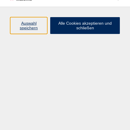
Programm
Auswahl
Alle Cookies akzeptieren und
Junge vhs
speichern
schließen
Gesellschaft / Politik / Natur
Kultur / Kunst / Kreativität
Beruf / IT / Digitale Teilhabe
Fremdsprachen
Deutsch / Integration
Gesundheit / Kochkultur / Familie
vhs.Online
Schüler:innen
Inhalte