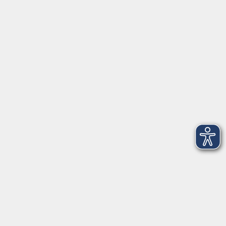
Öffnungszeiten
Geschäftsstelle
Münchener Straße 3
Montag 09:00 - 12:00
14:00 - 17:00
Dienstag 09:00 - 12:00
14:00 - 17:00
Mittwoch 09:00 - 12:00
Donnerstag 09:00 - 12:00
14:00 - 19:30
Freitag 09:00 - 12:00