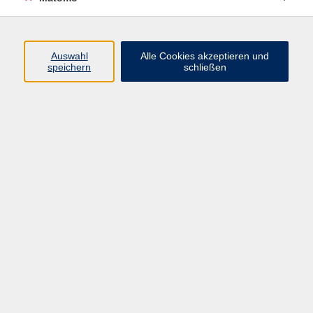
Programm
Auswahl
Alle Cookies akzeptieren und
Junge vhs
speichern
schließen
Gesellschaft / Politik / Natur
Kultur / Kunst / Kreativität
Beruf / IT / Digitale Teilhabe
Fremdsprachen
Deutsch / Integration
Gesundheit / Kochkultur / Familie
vhs.Online
Schüler:innen
Inhalte