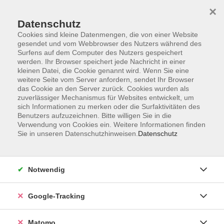
×
Datenschutz
Cookies sind kleine Datenmengen, die von einer Website
gesendet und vom Webbrowser des Nutzers während des
Surfens auf dem Computer des Nutzers gespeichert
Skip to main content
werden. Ihr Browser speichert jede Nachricht in einer
kleinen Datei, die Cookie genannt wird. Wenn Sie eine
weitere Seite vom Server anfordern, sendet Ihr Browser
Der Kurs konnte nicht gefunden werden.
das Cookie an den Server zurück. Cookies wurden als
zuverlässiger Mechanismus für Websites entwickelt, um
sich Informationen zu merken oder die Surfaktivitäten des
Benutzers aufzuzeichnen. Bitte willigen Sie in die
Verwendung von Cookies ein. Weitere Informationen finden
Sie in unseren Datenschutzhinweisen.
Datenschutz
AGB
Datenschutzerklärung
Barrierefreiheit
Notwendig
Widerrufsbelehrung
Widerruf
Google-Tracking
Impressum
Matomo