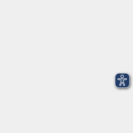
Öffnungszeiten
Geschäftsstelle
Münchener Straße 3
Montag 09:00 - 12:00
14:00 - 17:00
Dienstag 09:00 - 12:00
14:00 - 17:00
Mittwoch 09:00 - 12:00
Donnerstag 09:00 - 12:00
14:00 - 19:30
Freitag 09:00 - 12:00