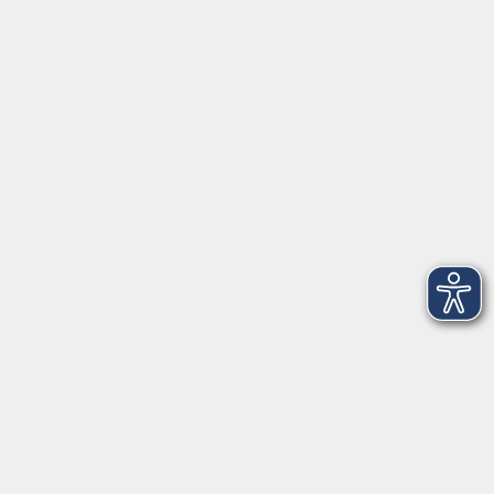
Öffnungszeiten
Geschäftsstelle
Münchener Straße 3
Montag 09:00 - 12:00
14:00 - 17:00
Dienstag 09:00 - 12:00
14:00 - 17:00
Mittwoch 09:00 - 12:00
Donnerstag 09:00 - 12:00