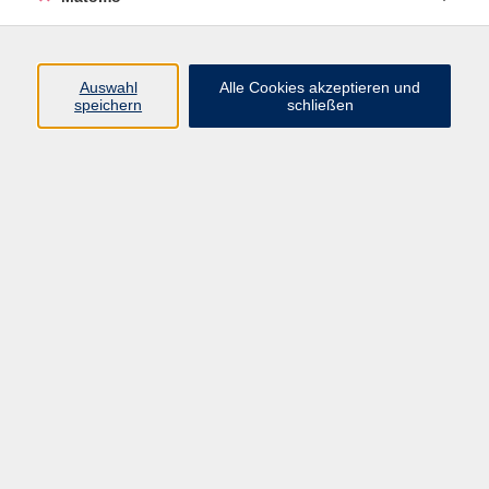
(089) 46 00 2 826
corredor@vhs-haar.de
Auswahl
Alle Cookies akzeptieren und
speichern
schließen
Ergebnisse filtern
Keine passenden Kurse gefunden.
AGB
Datenschutzerklärung
Barrierefreiheit
Widerrufsbelehrung