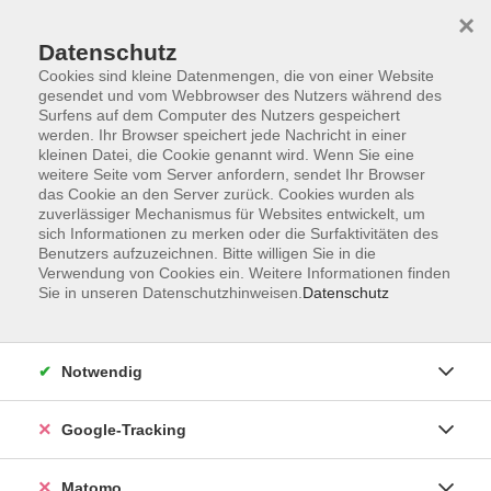
×
Datenschutz
Cookies sind kleine Datenmengen, die von einer Website
gesendet und vom Webbrowser des Nutzers während des
Surfens auf dem Computer des Nutzers gespeichert
Skip to main content
werden. Ihr Browser speichert jede Nachricht in einer
kleinen Datei, die Cookie genannt wird. Wenn Sie eine
weitere Seite vom Server anfordern, sendet Ihr Browser
das Cookie an den Server zurück. Cookies wurden als
Deutsch am Arbeitsplatz
zuverlässiger Mechanismus für Websites entwickelt, um
sich Informationen zu merken oder die Surfaktivitäten des
Benutzers aufzuzeichnen. Bitte willigen Sie in die
Verwendung von Cookies ein. Weitere Informationen finden
Sie in unseren Datenschutzhinweisen.
Datenschutz
1 Kurs
Notwendig
zurück zu Beruf
Google-Tracking
Andreas Tontsch
Fachbereichsleiter Gesellschaft,
Matomo
Beruf & IT