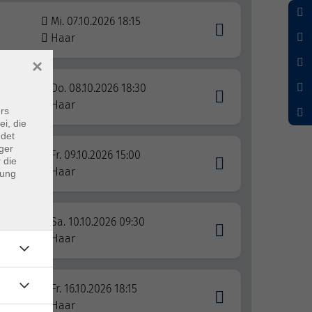
Mi. 07.10.2026 18:15
Haar
×
Do. 08.10.2026 18:30
Haar
rs
ei, die
ndet
ger
Fr. 09.10.2026 15:00
 die
Haar
dung
Sa. 10.10.2026 09:30
urs
Haar
Fr. 16.10.2026 18:15
Haar