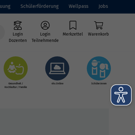
euung
Schülerförderung
Wellpass
Jobs
Login
Login
Merkzettel
Warenkorb
Dozenten
Teilnehmende
Gesundheit /
vhs.Online
Schüler:innen
Kochkultur / Familie