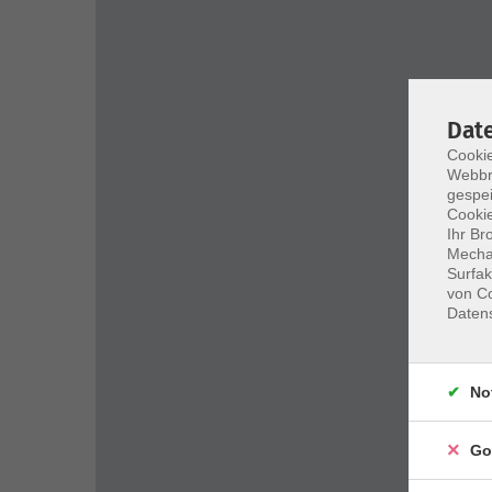
Dat
Cookie
Webbr
gespei
Cookie
Ihr Br
Mechan
Surfak
von Co
Daten
No
Go