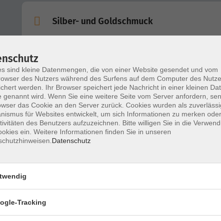
Silber- und Goldschmuck
enschutz
Gold- und Silberschmieden
s sind kleine Datenmengen, die von einer Website gesendet und vom
Anfänger:innen und Fortgeschrittene
owser des Nutzers während des Surfens auf dem Computer des Nutze
chert werden. Ihr Browser speichert jede Nachricht in einer kleinen Dat
 genannt wird. Wenn Sie eine weitere Seite vom Server anfordern, se
owser das Cookie an den Server zurück. Cookies wurden als zuverlässi
Gold- und Silberschmieden
ismus für Websites entwickelt, um sich Informationen zu merken oder
Anfänger:innen und Fortgeschrittene
tivitäten des Benutzers aufzuzeichnen. Bitte willigen Sie in die Verwen
okies ein. Weitere Informationen finden Sie in unseren
schutzhinweisen.
Datenschutz
Gold- und Silberschmieden - Wochenendk
Anfänger:innen und Fortgeschrittene
twendig
ogle-Tracking
Gießkurs - einfacher Sandguss