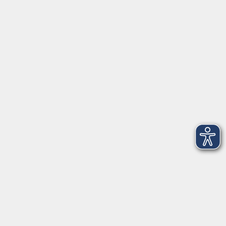
Öffnungszeiten
Geschäftsstelle
Münchener Straße 3
Montag 09:00 - 12:00
14:00 - 17:00
Dienstag 09:00 - 12:00
14:00 - 17:00
Mittwoch 09:00 - 12:00
Donnerstag 09:00 - 12:00
14:00 - 19:30
Freitag 09:00 - 12:00