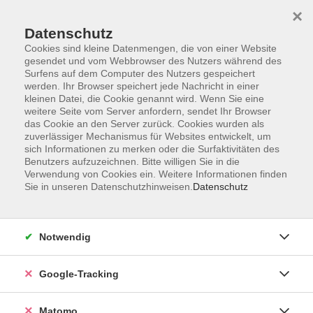
×
Datenschutz
Cookies sind kleine Datenmengen, die von einer Website
gesendet und vom Webbrowser des Nutzers während des
Surfens auf dem Computer des Nutzers gespeichert
Skip to main content
werden. Ihr Browser speichert jede Nachricht in einer
kleinen Datei, die Cookie genannt wird. Wenn Sie eine
weitere Seite vom Server anfordern, sendet Ihr Browser
Der Kurs konnte nicht gefunden werden.
das Cookie an den Server zurück. Cookies wurden als
zuverlässiger Mechanismus für Websites entwickelt, um
sich Informationen zu merken oder die Surfaktivitäten des
Benutzers aufzuzeichnen. Bitte willigen Sie in die
Verwendung von Cookies ein. Weitere Informationen finden
Sie in unseren Datenschutzhinweisen.
Datenschutz
AGB
Datenschutzerklärung
Barrierefreiheit
Notwendig
Widerrufsbelehrung
Widerruf
Google-Tracking
Impressum
Matomo