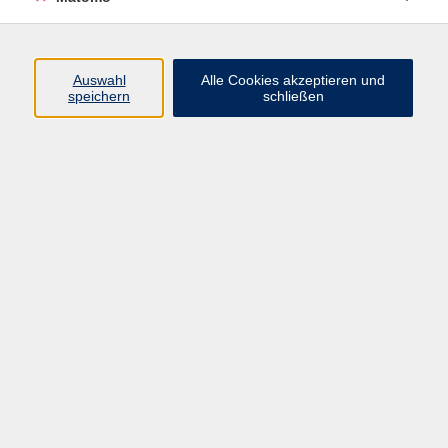
Programm
Auswahl
Alle Cookies akzeptieren und
Junge vhs
speichern
schließen
Gesellschaft / Politik / Natur
Kultur / Kunst / Kreativität
Beruf / IT / Digitale Teilhabe
Fremdsprachen
Deutsch / Integration
Gesundheit / Kochkultur / Familie
vhs.Online
Schüler:innen
Inhalte