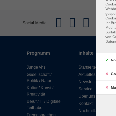
Cookie
Webbr
gespei
Cookie
Social Media
Ihr Br
Mechan
Surfak
von Co
Daten
Programm
Inhalte
No
Junge vhs
Startseite
Go
Gesellschaft /
Aktuelles
Politik / Natur
Newsletter
Ma
Kultur / Kunst /
Service
Kreativität
Über uns
Beruf / IT / Digitale
Kontakt
Teilhabe
Nachmittagsbetreuu
Fremdsprachen