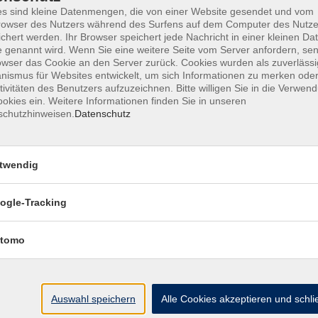
s sind kleine Datenmengen, die von einer Website gesendet und vom
owser des Nutzers während des Surfens auf dem Computer des Nutze
chert werden. Ihr Browser speichert jede Nachricht in einer kleinen Dat
 genannt wird. Wenn Sie eine weitere Seite vom Server anfordern, se
AGB
Datenschutzerklärung
Barrierefr
owser das Cookie an den Server zurück. Cookies wurden als zuverlässi
ismus für Websites entwickelt, um sich Informationen zu merken oder
tivitäten des Benutzers aufzuzeichnen. Bitte willigen Sie in die Verwen
okies ein. Weitere Informationen finden Sie in unseren
schutzhinweisen.
Datenschutz
Volkshochschule Haar e.V.
twendig
Geschäftsstelle im Poststadl
Münchener Straße 3
ogle-Tracking
85540 Haar
tomo
Telefon (089) 46 00 2 800
Fax (089) 46 00 2 850
info@vhs-haar.de
Auswahl speichern
Alle Cookies akzeptieren und schl
ng