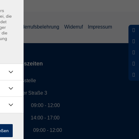
rs
ei, die
ndet
eiheit
Widerrufsbelehrung
Widerruf
Impressum
ger
 die
dung
Öffnungszeiten
Geschäftsstelle
Münchener Straße 3
Montag 09:00 - 12:00
14:00 - 17:00
Dienstag 09:00 - 12:00
ießen