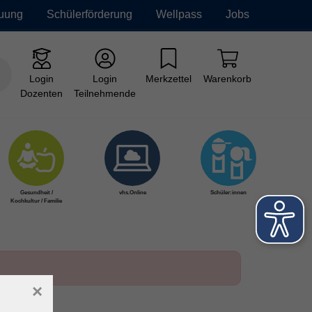
euung
Schülerförderung
Wellpass
Jobs
Login
Login
Merkzettel
Warenkorb
Dozenten
Teilnehmende
Gesundheit /
vhs.Online
Schüler:innen
Kochkultur / Familie
×