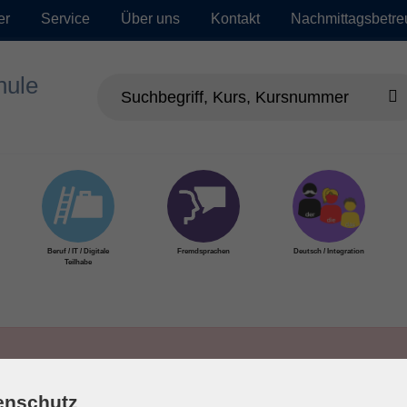
er
Service
Über uns
Kontakt
Nachmittagsbetr
Beruf / IT / Digitale
Fremdsprachen
Deutsch / Integration
Teilhabe
enschutz