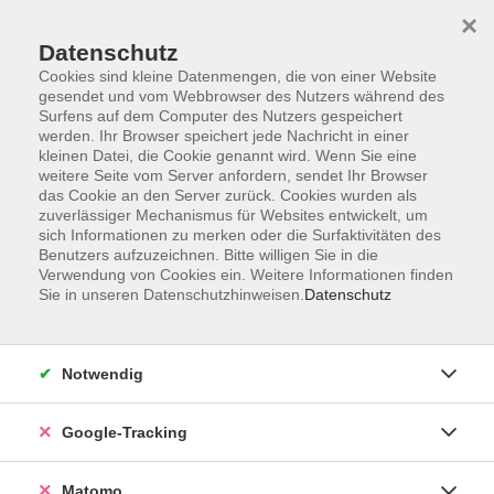
×
Datenschutz
Cookies sind kleine Datenmengen, die von einer Website
gesendet und vom Webbrowser des Nutzers während des
Surfens auf dem Computer des Nutzers gespeichert
Skip to main content
werden. Ihr Browser speichert jede Nachricht in einer
kleinen Datei, die Cookie genannt wird. Wenn Sie eine
weitere Seite vom Server anfordern, sendet Ihr Browser
das Cookie an den Server zurück. Cookies wurden als
Niveau B2/C1
zuverlässiger Mechanismus für Websites entwickelt, um
sich Informationen zu merken oder die Surfaktivitäten des
Benutzers aufzuzeichnen. Bitte willigen Sie in die
Verwendung von Cookies ein. Weitere Informationen finden
Sie in unseren Datenschutzhinweisen.
Datenschutz
0 Kurse
Notwendig
zurück zu Italienisch
Google-Tracking
Diana Corredor-Düwel
Fachbereichsleiterin Fremdsprachen
Matomo