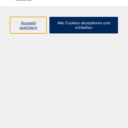
(089) 46 00 2 826
corredor@vhs-haar.de
Auswahl
Alle Cookies akzeptieren und
speichern
schließen
Ergebnisse filtern
Keine passenden Kurse gefunden.
AGB
Datenschutzerklärung
Barrierefreiheit
Widerrufsbelehrung