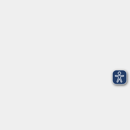
Öffnungszeiten
Geschäftsstelle
Münchener Straße 3
Montag 09:00 - 12:00
14:00 - 17:00
Dienstag 09:00 - 12:00
14:00 - 17:00
Mittwoch 09:00 - 12:00
Donnerstag 09:00 - 12:00