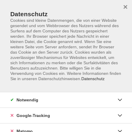
×
Datenschutz
Cookies sind kleine Datenmengen, die von einer Website
gesendet und vom Webbrowser des Nutzers während des
Surfens auf dem Computer des Nutzers gespeichert
Skip to main content
werden. Ihr Browser speichert jede Nachricht in einer
kleinen Datei, die Cookie genannt wird. Wenn Sie eine
weitere Seite vom Server anfordern, sendet Ihr Browser
Der Kurs konnte nicht gefunden werden.
das Cookie an den Server zurück. Cookies wurden als
zuverlässiger Mechanismus für Websites entwickelt, um
sich Informationen zu merken oder die Surfaktivitäten des
Benutzers aufzuzeichnen. Bitte willigen Sie in die
Verwendung von Cookies ein. Weitere Informationen finden
Sie in unseren Datenschutzhinweisen.
Datenschutz
AGB
Datenschutzerklärung
Barrierefreiheit
Notwendig
Widerrufsbelehrung
Widerruf
Google-Tracking
Impressum
Matomo