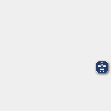
Öffnungszeiten
Geschäftsstelle
Münchener Straße 3
Montag 09:00 - 12:00
14:00 - 17:00
Dienstag 09:00 - 12:00
14:00 - 17:00
Mittwoch 09:00 - 12:00
Donnerstag 09:00 - 12:00
14:00 - 19:30
Freitag 09:00 - 12:00