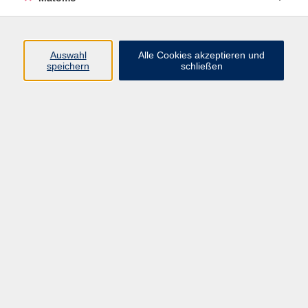
Programm
Auswahl
Alle Cookies akzeptieren und
Junge vhs
speichern
schließen
Gesellschaft / Politik / Natur
Kultur / Kunst / Kreativität
Beruf / IT / Digitale Teilhabe
Fremdsprachen
Deutsch / Integration
Gesundheit / Kochkultur / Familie
vhs.Online
Schüler:innen
Inhalte