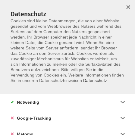
×
Datenschutz
Cookies sind kleine Datenmengen, die von einer Website
gesendet und vom Webbrowser des Nutzers während des
Surfens auf dem Computer des Nutzers gespeichert
Skip to main content
werden. Ihr Browser speichert jede Nachricht in einer
kleinen Datei, die Cookie genannt wird. Wenn Sie eine
weitere Seite vom Server anfordern, sendet Ihr Browser
das Cookie an den Server zurück. Cookies wurden als
Bildende Kunst
zuverlässiger Mechanismus für Websites entwickelt, um
sich Informationen zu merken oder die Surfaktivitäten des
Benutzers aufzuzeichnen. Bitte willigen Sie in die
Verwendung von Cookies ein. Weitere Informationen finden
Sie in unseren Datenschutzhinweisen.
Datenschutz
27 Kurse
Notwendig
zurück zu Kultur
Google-Tracking
Kurse nach Themen
Zeichnen
3
Matomo