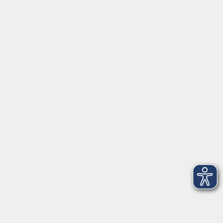
Aktuelles
Newsletter
Service
Über uns
Kontakt
Nachmittagsbetreuung
Schülerförderung
Wellpass
Jobs
Volkshochschule Haar e.V.
Geschäftsstelle im Poststadl
Münchener Straße 3
85540 Haar