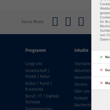
Cookie
Webbr
gespei
Cookie
Social Media
Ihr Br
Mechan
Surfak
von Co
Daten
Programm
Inhalte
No
Junge vhs
Startseite
Go
Gesellschaft /
Aktuelles
Politik / Natur
Newsletter
Kultur / Kunst /
Ma
Service
Kreativität
Über uns
Beruf / IT / Digitale
Kontakt
Teilhabe
Nachmittagsbetreu
Fremdsprachen