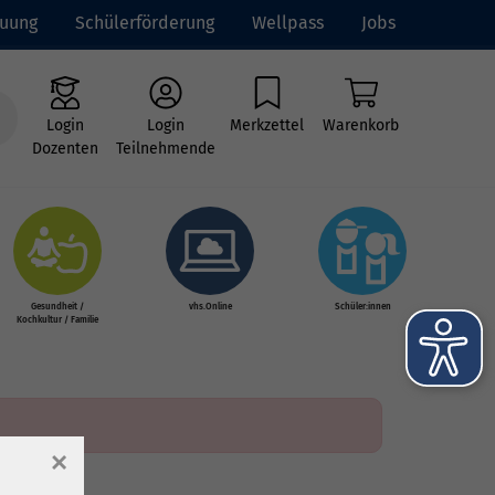
euung
Schülerförderung
Wellpass
Jobs
Login
Login
Merkzettel
Warenkorb
Dozenten
Teilnehmende
Gesundheit /
vhs.Online
Schüler:innen
Kochkultur / Familie
×