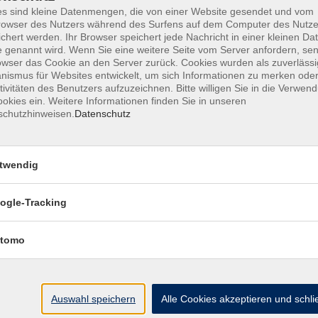
s sind kleine Datenmengen, die von einer Website gesendet und vom
owser des Nutzers während des Surfens auf dem Computer des Nutze
chert werden. Ihr Browser speichert jede Nachricht in einer kleinen Dat
 genannt wird. Wenn Sie eine weitere Seite vom Server anfordern, se
AGB
Datenschutzerklärung
Barrierefre
owser das Cookie an den Server zurück. Cookies wurden als zuverlässi
ismus für Websites entwickelt, um sich Informationen zu merken oder
tivitäten des Benutzers aufzuzeichnen. Bitte willigen Sie in die Verwen
okies ein. Weitere Informationen finden Sie in unseren
schutzhinweisen.
Datenschutz
Volkshochschule Haar e.V.
twendig
Geschäftsstelle im Poststadl
Münchener Straße 3
ogle-Tracking
85540 Haar
tomo
Telefon (089) 46 00 2 800
Fax (089) 46 00 2 850
info@vhs-haar.de
Auswahl speichern
Alle Cookies akzeptieren und schl
ung