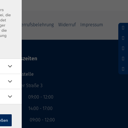
rs
ei, die
ndet
iheit
Widerrufsbelehrung
Widerruf
Impressum
ger
 die
dung
Öffnungszeiten
Geschäftsstelle
Münchener Straße 3
Montag 09:00 - 12:00
14:00 - 17:00
Dienstag 09:00 - 12:00
ießen