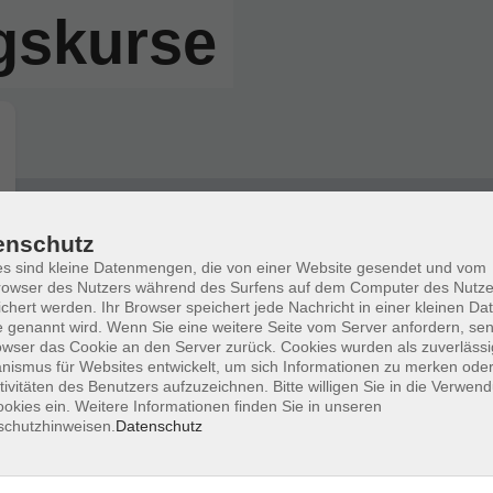
gskurse
Wochentage
Tageszeit
enschutz
s sind kleine Datenmengen, die von einer Website gesendet und vom
owser des Nutzers während des Surfens auf dem Computer des Nutze
nur buchbare
nur beginnende
chert werden. Ihr Browser speichert jede Nachricht in einer kleinen Dat
 genannt wird. Wenn Sie eine weitere Seite vom Server anfordern, se
owser das Cookie an den Server zurück. Cookies wurden als zuverlässi
Keine passenden Kurse gefunden.
ismus für Websites entwickelt, um sich Informationen zu merken oder
tivitäten des Benutzers aufzuzeichnen. Bitte willigen Sie in die Verwen
okies ein. Weitere Informationen finden Sie in unseren
schutzhinweisen.
Datenschutz