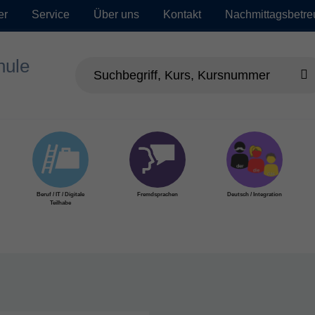
er
Service
Über uns
Kontakt
Nachmittagsbetr
Beruf / IT / Digitale
Fremdsprachen
Deutsch / Integration
Teilhabe