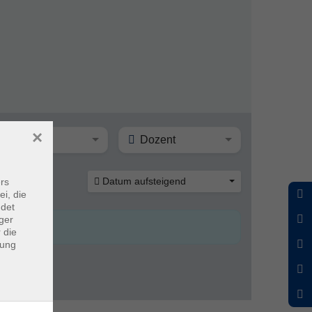
×
Ort
Dozent
Datum aufsteigend
rs
ei, die
ndet
ger
 die
dung