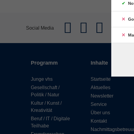
No
Go
Social Media
Ma
Programm
Inhalte
Junge vhs
Startseite
Gesellschaft /
Aktuelles
Politik / Natur
Newsletter
Kultur / Kunst /
Service
Kreativität
Über uns
Beruf / IT / Digitale
Kontakt
Teilhabe
Nachmittagsbetreuu