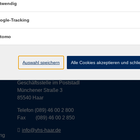
twendig
ogle-Tracking
AGB
Datenschutzerklärung
Barrierefr
tomo
Auswahl speichern
Alle Cookies akzeptieren und schl
Volkshochschule Haar e.V.
Geschäftsstelle im Poststadl
Münchener Straße 3
85540 Haar
Telefon (089) 46 00 2 800
Fax (089) 46 00 2 850
info@vhs-haar.de
ng