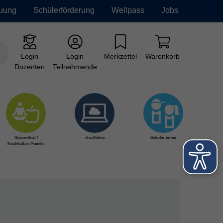
euung
Schülerförderung
Wellpass
Jobs
Login
Login
Merkzettel
Warenkorb
Dozenten
Teilnehmende
Gesundheit /
vhs.Online
Schüler:innen
Kochkultur / Familie