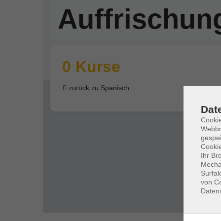
Auffrischun
0 Kurse
zurück zu Spanisch
Dat
Cookie
Webbr
gespei
Cookie
Ihr Br
Mechan
Surfak
von Co
Daten