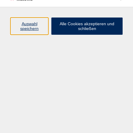
Programm
Auswahl
Alle Cookies akzeptieren und
Junge vhs
speichern
schließen
Gesellschaft / Politik / Natur
Kultur / Kunst / Kreativität
Beruf / IT / Digitale Teilhabe
Fremdsprachen
Deutsch / Integration
Gesundheit / Kochkultur / Familie
vhs.Online
Schüler:innen
Inhalte