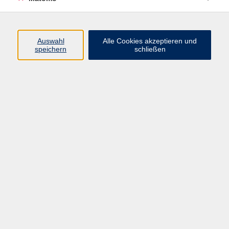
Programm
Auswahl
Alle Cookies akzeptieren und
Junge vhs
speichern
schließen
Gesellschaft / Politik / Natur
Kultur / Kunst / Kreativität
Beruf / IT / Digitale Teilhabe
Fremdsprachen
Deutsch / Integration
Gesundheit / Kochkultur / Familie
vhs.Online
Schüler:innen
Inhalte