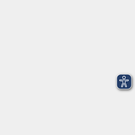
Öffnungszeiten
Geschäftsstelle
Münchener Straße 3
Montag 09:00 - 12:00
14:00 - 17:00
Dienstag 09:00 - 12:00
14:00 - 17:00
Mittwoch 09:00 - 12:00
Donnerstag 09:00 - 12:00
14:00 - 19:30
Freitag 09:00 - 12:00