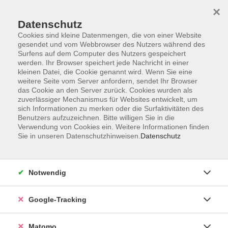
×
Datenschutz
Cookies sind kleine Datenmengen, die von einer Website
gesendet und vom Webbrowser des Nutzers während des
Surfens auf dem Computer des Nutzers gespeichert
Skip to main content
werden. Ihr Browser speichert jede Nachricht in einer
kleinen Datei, die Cookie genannt wird. Wenn Sie eine
weitere Seite vom Server anfordern, sendet Ihr Browser
Der Kurs konnte nicht gefunden werden.
das Cookie an den Server zurück. Cookies wurden als
zuverlässiger Mechanismus für Websites entwickelt, um
sich Informationen zu merken oder die Surfaktivitäten des
Benutzers aufzuzeichnen. Bitte willigen Sie in die
Verwendung von Cookies ein. Weitere Informationen finden
Sie in unseren Datenschutzhinweisen.
Datenschutz
AGB
Datenschutzerklärung
Barrierefreiheit
Notwendig
Widerrufsbelehrung
Widerruf
Google-Tracking
Impressum
Matomo