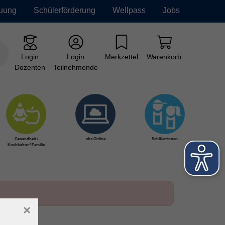
euung
Schülerförderung
Wellpass
Jobs
Login
Login
Merkzettel
Warenkorb
Dozenten
Teilnehmende
Gesundheit /
vhs.Online
Schüler:innen
Kochkultur / Familie
×