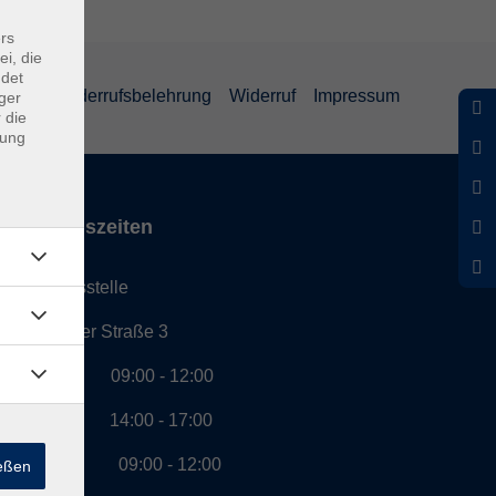
rs
ei, die
ndet
eiheit
Widerrufsbelehrung
Widerruf
Impressum
ger
 die
dung
Öffnungszeiten
Geschäftsstelle
Münchener Straße 3
Montag 09:00 - 12:00
14:00 - 17:00
Dienstag 09:00 - 12:00
ießen