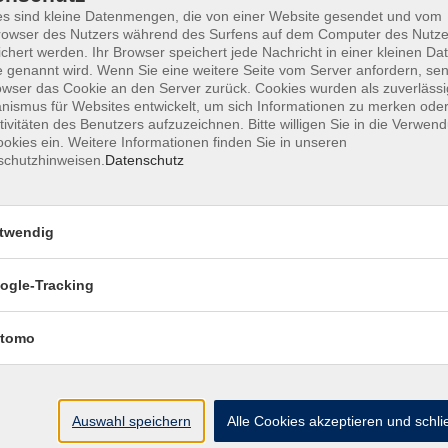
s sind kleine Datenmengen, die von einer Website gesendet und vom
owser des Nutzers während des Surfens auf dem Computer des Nutze
chert werden. Ihr Browser speichert jede Nachricht in einer kleinen Dat
 genannt wird. Wenn Sie eine weitere Seite vom Server anfordern, se
AGB
Datenschutzerklärung
Barrierefr
owser das Cookie an den Server zurück. Cookies wurden als zuverlässi
ismus für Websites entwickelt, um sich Informationen zu merken oder
tivitäten des Benutzers aufzuzeichnen. Bitte willigen Sie in die Verwen
okies ein. Weitere Informationen finden Sie in unseren
schutzhinweisen.
Datenschutz
Volkshochschule Haar e.V.
twendig
Geschäftsstelle im Poststadl
Münchener Straße 3
ogle-Tracking
85540 Haar
tomo
Telefon (089) 46 00 2 800
Fax (089) 46 00 2 850
info@vhs-haar.de
Auswahl speichern
Alle Cookies akzeptieren und schl
ng