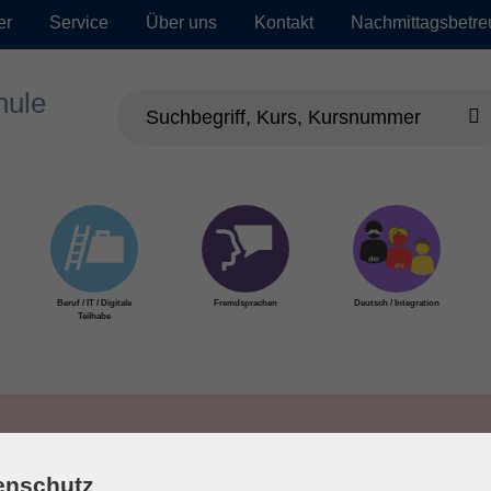
er
Service
Über uns
Kontakt
Nachmittagsbetr
Beruf / IT / Digitale
Fremdsprachen
Deutsch / Integration
Teilhabe
enschutz