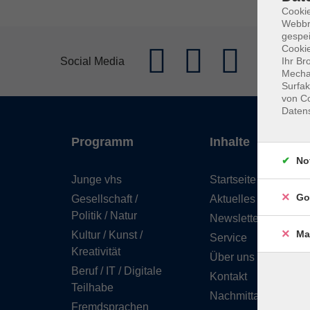
Cookie
Webbr
gespei
Cookie
Social Media
Ihr Br
Mechan
Surfak
von Co
Daten
Programm
Inhalte
No
Junge vhs
Startseite
Go
Gesellschaft /
Aktuelles
Politik / Natur
Newsletter
Ma
Kultur / Kunst /
Service
Kreativität
Über uns
Beruf / IT / Digitale
Kontakt
Teilhabe
Nachmittagsbetreuu
Fremdsprachen