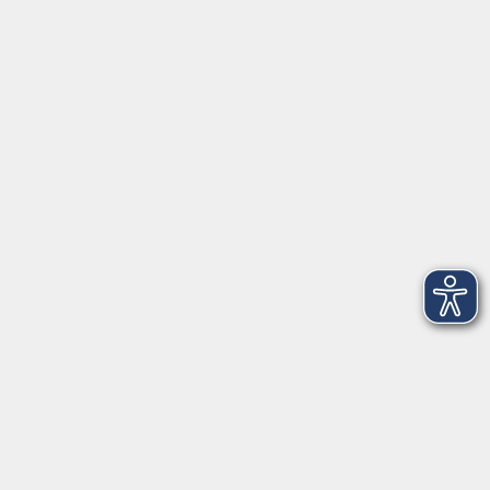
Öffnungszeiten
Geschäftsstelle
Münchener Straße 3
Montag 09:00 - 12:00
14:00 - 17:00
Dienstag 09:00 - 12:00
14:00 - 17:00
Mittwoch 09:00 - 12:00
Donnerstag 09:00 - 12:00
14:00 - 19:30
Freitag 09:00 - 12:00