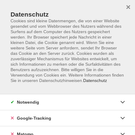
×
Datenschutz
Cookies sind kleine Datenmengen, die von einer Website
gesendet und vom Webbrowser des Nutzers während des
Surfens auf dem Computer des Nutzers gespeichert
Skip to main content
werden. Ihr Browser speichert jede Nachricht in einer
kleinen Datei, die Cookie genannt wird. Wenn Sie eine
weitere Seite vom Server anfordern, sendet Ihr Browser
Der Kurs konnte nicht gefunden werden.
das Cookie an den Server zurück. Cookies wurden als
zuverlässiger Mechanismus für Websites entwickelt, um
sich Informationen zu merken oder die Surfaktivitäten des
Benutzers aufzuzeichnen. Bitte willigen Sie in die
Verwendung von Cookies ein. Weitere Informationen finden
Sie in unseren Datenschutzhinweisen.
Datenschutz
AGB
Datenschutzerklärung
Barrierefreiheit
Notwendig
Widerrufsbelehrung
Widerruf
Google-Tracking
Impressum
Matomo