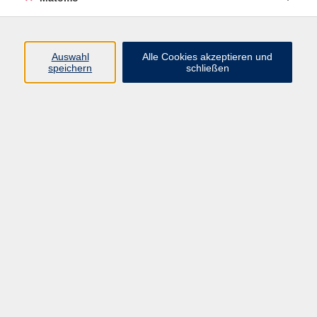
Programm
Auswahl
Alle Cookies akzeptieren und
Junge vhs
speichern
schließen
Gesellschaft / Politik / Natur
Kultur / Kunst / Kreativität
Beruf / IT / Digitale Teilhabe
Fremdsprachen
Deutsch / Integration
Gesundheit / Kochkultur / Familie
vhs.Online
Schüler:innen
Inhalte