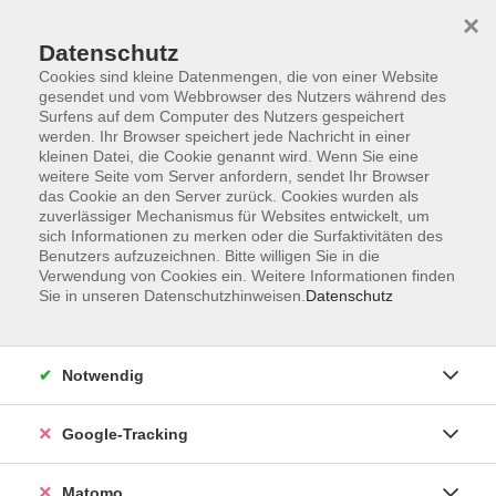
×
Datenschutz
Cookies sind kleine Datenmengen, die von einer Website
gesendet und vom Webbrowser des Nutzers während des
Surfens auf dem Computer des Nutzers gespeichert
Skip to main content
werden. Ihr Browser speichert jede Nachricht in einer
kleinen Datei, die Cookie genannt wird. Wenn Sie eine
weitere Seite vom Server anfordern, sendet Ihr Browser
Der Kurs konnte nicht gefunden werden.
das Cookie an den Server zurück. Cookies wurden als
zuverlässiger Mechanismus für Websites entwickelt, um
sich Informationen zu merken oder die Surfaktivitäten des
Benutzers aufzuzeichnen. Bitte willigen Sie in die
Verwendung von Cookies ein. Weitere Informationen finden
Sie in unseren Datenschutzhinweisen.
Datenschutz
AGB
Datenschutzerklärung
Barrierefreiheit
Notwendig
Widerrufsbelehrung
Widerruf
Google-Tracking
Impressum
Matomo