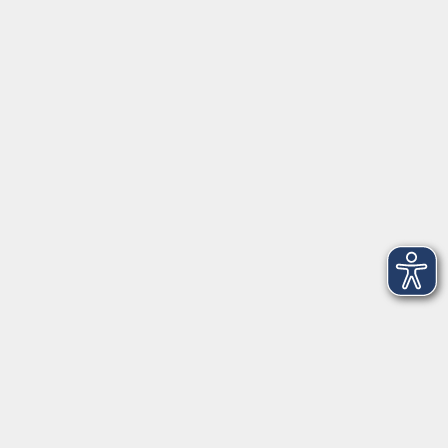
Öffnungszeiten
Geschäftsstelle
Münchener Straße 3
Montag 09:00 - 12:00
14:00 - 17:00
Dienstag 09:00 - 12:00
14:00 - 17:00
Mittwoch 09:00 - 12:00
Donnerstag 09:00 - 12:00
14:00 - 19:30
Freitag 09:00 - 12:00