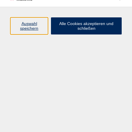
Programm
Auswahl
Alle Cookies akzeptieren und
Junge vhs
speichern
schließen
Gesellschaft / Politik / Natur
Kultur / Kunst / Kreativität
Beruf / IT / Digitale Teilhabe
Fremdsprachen
Deutsch / Integration
Gesundheit / Kochkultur / Familie
vhs.Online
Schüler:innen
Inhalte