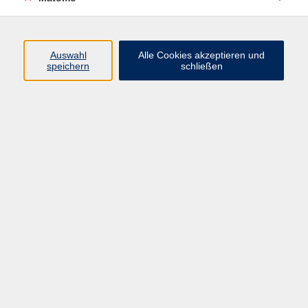
Programm
Auswahl
Alle Cookies akzeptieren und
Junge vhs
speichern
schließen
Gesellschaft / Politik / Natur
Kultur / Kunst / Kreativität
Beruf / IT / Digitale Teilhabe
Fremdsprachen
Deutsch / Integration
Gesundheit / Kochkultur / Familie
vhs.Online
Schüler:innen
Inhalte