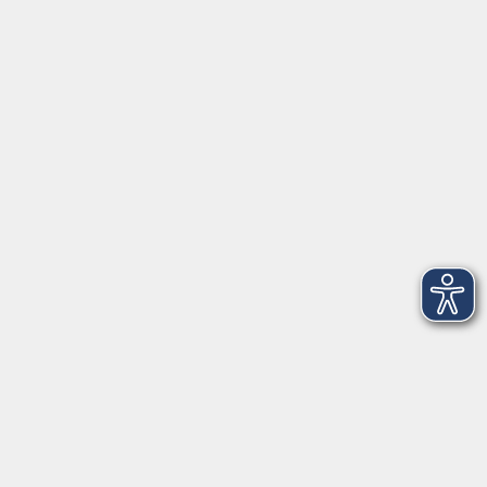
Öffnungszeiten
Geschäftsstelle
Münchener Straße 3
Montag 09:00 - 12:00
14:00 - 17:00
Dienstag 09:00 - 12:00
14:00 - 17:00
Mittwoch 09:00 - 12:00
Donnerstag 09:00 - 12:00
14:00 - 19:30
Freitag 09:00 - 12:00