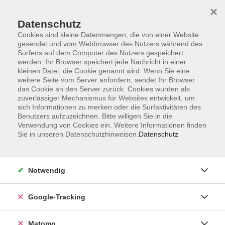
×
Datenschutz
Cookies sind kleine Datenmengen, die von einer Website
gesendet und vom Webbrowser des Nutzers während des
Surfens auf dem Computer des Nutzers gespeichert
Skip to main content
werden. Ihr Browser speichert jede Nachricht in einer
kleinen Datei, die Cookie genannt wird. Wenn Sie eine
weitere Seite vom Server anfordern, sendet Ihr Browser
Der Kurs konnte nicht gefunden werden.
das Cookie an den Server zurück. Cookies wurden als
zuverlässiger Mechanismus für Websites entwickelt, um
sich Informationen zu merken oder die Surfaktivitäten des
Benutzers aufzuzeichnen. Bitte willigen Sie in die
Verwendung von Cookies ein. Weitere Informationen finden
Sie in unseren Datenschutzhinweisen.
Datenschutz
AGB
Datenschutzerklärung
Barrierefreiheit
Notwendig
Widerrufsbelehrung
Widerruf
Google-Tracking
Impressum
Matomo