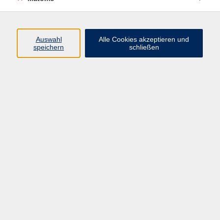
Programm
Auswahl
Alle Cookies akzeptieren und
Junge vhs
speichern
schließen
Gesellschaft / Politik / Natur
Kultur / Kunst / Kreativität
Beruf / IT / Digitale Teilhabe
Fremdsprachen
Deutsch / Integration
Gesundheit / Kochkultur / Familie
vhs.Online
Schüler:innen
Inhalte