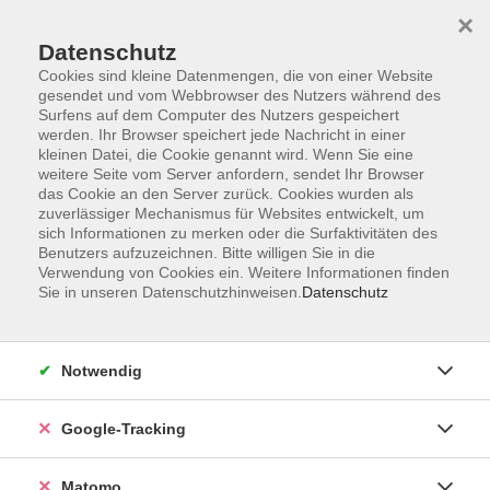
×
Datenschutz
Cookies sind kleine Datenmengen, die von einer Website
gesendet und vom Webbrowser des Nutzers während des
Surfens auf dem Computer des Nutzers gespeichert
Skip to main content
werden. Ihr Browser speichert jede Nachricht in einer
kleinen Datei, die Cookie genannt wird. Wenn Sie eine
weitere Seite vom Server anfordern, sendet Ihr Browser
Der Kurs konnte nicht gefunden werden.
das Cookie an den Server zurück. Cookies wurden als
zuverlässiger Mechanismus für Websites entwickelt, um
sich Informationen zu merken oder die Surfaktivitäten des
Benutzers aufzuzeichnen. Bitte willigen Sie in die
Verwendung von Cookies ein. Weitere Informationen finden
Sie in unseren Datenschutzhinweisen.
Datenschutz
AGB
Datenschutzerklärung
Barrierefreiheit
Notwendig
Widerrufsbelehrung
Widerruf
Google-Tracking
Impressum
Matomo