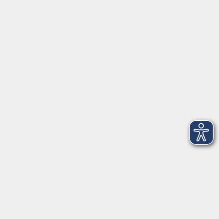
Öffnungszeiten
Geschäftsstelle
Münchener Straße 3
Montag 09:00 - 12:00
14:00 - 17:00
Dienstag 09:00 - 12:00
14:00 - 17:00
Mittwoch 09:00 - 12:00
Donnerstag 09:00 - 12:00
14:00 - 19:30
Freitag 09:00 - 12:00