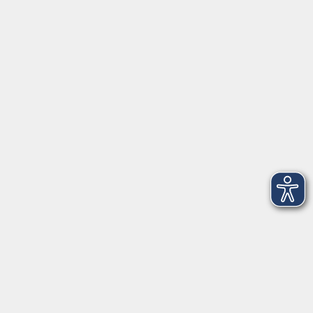
Öffnungszeiten
Geschäftsstelle
Münchener Straße 3
Montag 09:00 - 12:00
14:00 - 17:00
Dienstag 09:00 - 12:00
14:00 - 17:00
Mittwoch 09:00 - 12:00
Donnerstag 09:00 - 12:00
14:00 - 19:30
Freitag 09:00 - 12:00