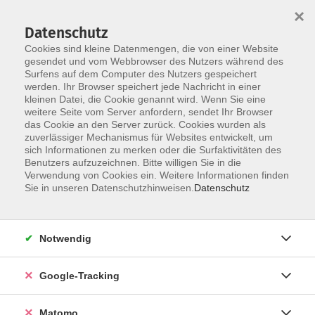
×
Datenschutz
Cookies sind kleine Datenmengen, die von einer Website
gesendet und vom Webbrowser des Nutzers während des
Surfens auf dem Computer des Nutzers gespeichert
Skip to main content
werden. Ihr Browser speichert jede Nachricht in einer
kleinen Datei, die Cookie genannt wird. Wenn Sie eine
weitere Seite vom Server anfordern, sendet Ihr Browser
Der Kurs konnte nicht gefunden werden.
das Cookie an den Server zurück. Cookies wurden als
zuverlässiger Mechanismus für Websites entwickelt, um
sich Informationen zu merken oder die Surfaktivitäten des
Benutzers aufzuzeichnen. Bitte willigen Sie in die
Verwendung von Cookies ein. Weitere Informationen finden
AGB
Sie in unseren Datenschutzhinweisen.
Datenschutz
Datenschutzerklärung
Barrierefreiheit
Notwendig
Widerrufsbelehrung
Widerruf
Google-Tracking
Impressum
Matomo