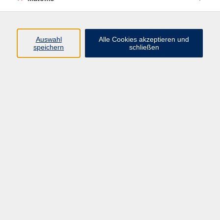
Programm
Auswahl
Alle Cookies akzeptieren und
Junge vhs
speichern
schließen
Gesellschaft / Politik / Natur
Kultur / Kunst / Kreativität
Beruf / IT / Digitale Teilhabe
Fremdsprachen
Deutsch / Integration
Gesundheit / Kochkultur / Familie
vhs.Online
Schüler:innen
Inhalte