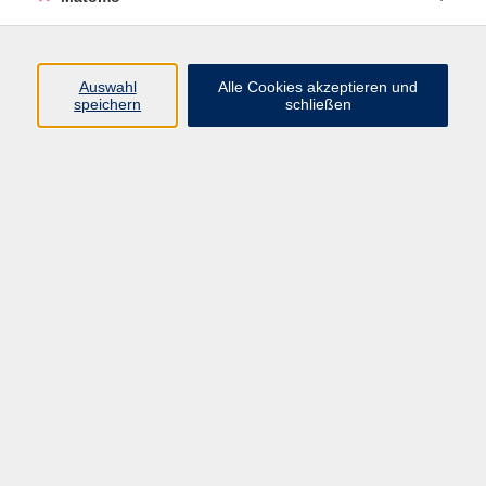
Programm
Auswahl
Alle Cookies akzeptieren und
Junge vhs
speichern
schließen
Gesellschaft / Politik / Natur
Kultur / Kunst / Kreativität
Beruf / IT / Digitale Teilhabe
Fremdsprachen
Deutsch / Integration
Gesundheit / Kochkultur / Familie
vhs.Online
Schüler:innen
Inhalte