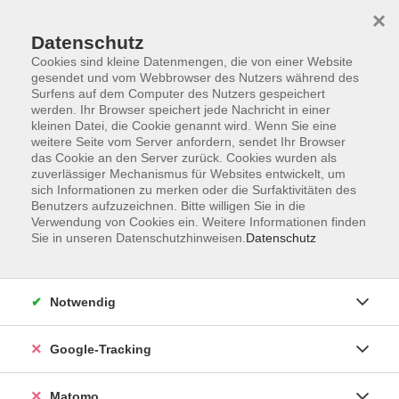
×
Datenschutz
Cookies sind kleine Datenmengen, die von einer Website
gesendet und vom Webbrowser des Nutzers während des
Surfens auf dem Computer des Nutzers gespeichert
Skip to main content
werden. Ihr Browser speichert jede Nachricht in einer
kleinen Datei, die Cookie genannt wird. Wenn Sie eine
weitere Seite vom Server anfordern, sendet Ihr Browser
Der Kurs konnte nicht gefunden werden.
das Cookie an den Server zurück. Cookies wurden als
zuverlässiger Mechanismus für Websites entwickelt, um
sich Informationen zu merken oder die Surfaktivitäten des
Benutzers aufzuzeichnen. Bitte willigen Sie in die
Verwendung von Cookies ein. Weitere Informationen finden
Sie in unseren Datenschutzhinweisen.
Datenschutz
AGB
Datenschutzerklärung
Barrierefreiheit
Notwendig
Widerrufsbelehrung
Widerruf
Google-Tracking
Impressum
Matomo