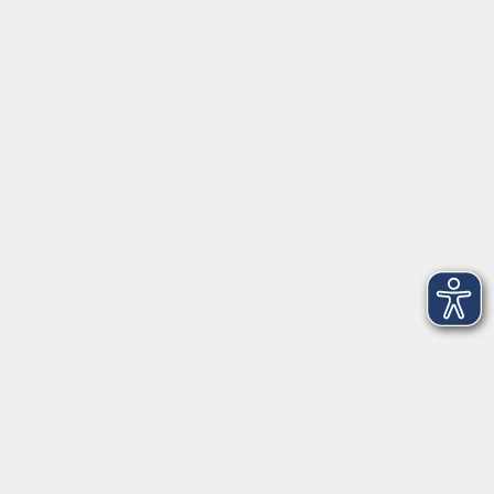
Öffnungszeiten
Geschäftsstelle
Münchener Straße 3
Montag 09:00 - 12:00
14:00 - 17:00
Dienstag 09:00 - 12:00
14:00 - 17:00
Mittwoch 09:00 - 12:00
Donnerstag 09:00 - 12:00
14:00 - 19:30
Freitag 09:00 - 12:00