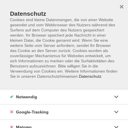
×
Datenschutz
Cookies sind kleine Datenmengen, die von einer Website
gesendet und vom Webbrowser des Nutzers während des
Surfens auf dem Computer des Nutzers gespeichert
Skip to main content
werden. Ihr Browser speichert jede Nachricht in einer
kleinen Datei, die Cookie genannt wird. Wenn Sie eine
weitere Seite vom Server anfordern, sendet Ihr Browser
Der Kurs konnte nicht gefunden werden.
das Cookie an den Server zurück. Cookies wurden als
zuverlässiger Mechanismus für Websites entwickelt, um
sich Informationen zu merken oder die Surfaktivitäten des
Benutzers aufzuzeichnen. Bitte willigen Sie in die
Verwendung von Cookies ein. Weitere Informationen finden
Sie in unseren Datenschutzhinweisen.
Datenschutz
AGB
Datenschutzerklärung
Barrierefreiheit
Notwendig
Widerrufsbelehrung
Widerruf
Google-Tracking
Impressum
Matomo