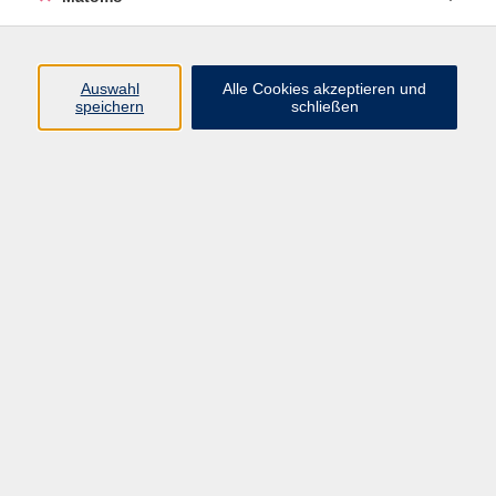
Programm
Auswahl
Alle Cookies akzeptieren und
Junge vhs
speichern
schließen
Gesellschaft / Politik / Natur
Kultur / Kunst / Kreativität
Beruf / IT / Digitale Teilhabe
Fremdsprachen
Deutsch / Integration
Gesundheit / Kochkultur / Familie
vhs.Online
Schüler:innen
Inhalte