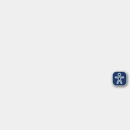
Öffnungszeiten
Geschäftsstelle
Münchener Straße 3
Montag 09:00 - 12:00
14:00 - 17:00
Dienstag 09:00 - 12:00
14:00 - 17:00
Mittwoch 09:00 - 12:00
Donnerstag 09:00 - 12:00
14:00 - 19:30
Freitag 09:00 - 12:00