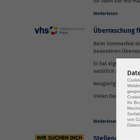
Ihr Team der vhs-Ha
Weiterlesen
Überraschung f
Beim Sommerfest der
besonderen Überrasc
Er hat eigens ein Li
natürlich zeigen.
Dat
Cookie
Neugierig? Dann sch
Webbr
gespei
Vielen Dank, lieber K
Cookie
Ihr Br
Mechan
Surfak
von Co
Weiterlesen
Daten
Stellenangebot