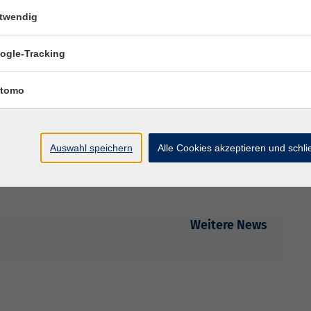
twendig
 unseres Teams zu werden?
ogle-Tracking
tomo
uigkeit mehr entgeht, melden Sie sich jetzt für den
Auswahl speichern
Alle Cookies akzeptieren und schl
n!
Weitere News