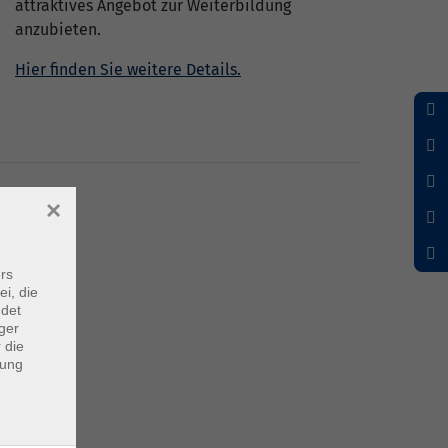
attraktives Angebot zur Weiterbildung
anzubieten.
Hier finden Sie weitere Details.
×
rs
ei, die
ndet
ger
 die
dung