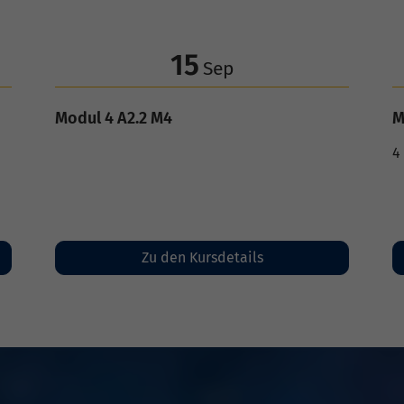
16
p
Sep
 Fortgeschrittene
Alphabetisierung, Alpha 3
 auf den Auslöser
4 x wöchentlich: Mo bis Do
e Kreativität mit
etails
Zu den Kursdetails