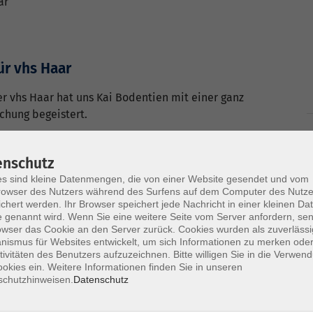
ar
ür vhs Haar
 vhs Haar hat uns Kai Bodentien mit einer ganz
hung begeistert.
ed für uns geschrieben – und das möchten wir euch
enschutz
s sind kleine Datenmengen, die von einer Website gesendet und vom
aut euch das
Video
an!
owser des Nutzers während des Surfens auf dem Computer des Nutze
chert werden. Ihr Browser speichert jede Nachricht in einer kleinen Dat
ai!
 genannt wird. Wenn Sie eine weitere Seite vom Server anfordern, se
owser das Cookie an den Server zurück. Cookies wurden als zuverlässi
ismus für Websites entwickelt, um sich Informationen zu merken oder
tivitäten des Benutzers aufzuzeichnen. Bitte willigen Sie in die Verwen
okies ein. Weitere Informationen finden Sie in unseren
schutzhinweisen.
Datenschutz
e