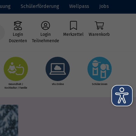
euung
Schülerförderung
Wellpass
Jobs
Login
Login
Merkzettel
Warenkorb
Dozenten
Teilnehmende
Gesundheit /
vhs.Online
Schüler:innen
Kochkultur / Familie