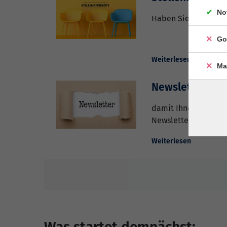
No
Haben Sie Lust Teil
Go
Weiterlesen
Ma
Newsletter
damit Ihnen keine Ne
Newsletter der vhs a
Weiterlesen
Was startet demnächst: