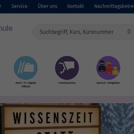
r
Service
Über uns
Kontakt
Nachmittagsbetr
Beruf / IT / Digitale
Fremdsprachen
Deutsch / Integration
Teilhabe