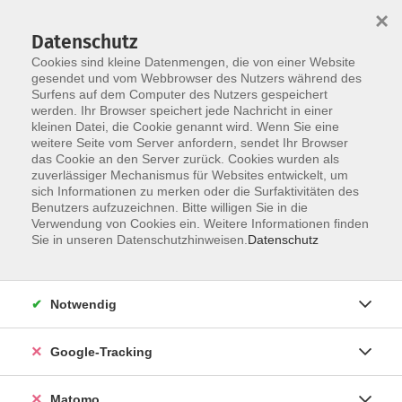
×
Datenschutz
Cookies sind kleine Datenmengen, die von einer Website
gesendet und vom Webbrowser des Nutzers während des
Surfens auf dem Computer des Nutzers gespeichert
Skip to main content
werden. Ihr Browser speichert jede Nachricht in einer
kleinen Datei, die Cookie genannt wird. Wenn Sie eine
weitere Seite vom Server anfordern, sendet Ihr Browser
Der Kurs konnte nicht gefunden werden.
das Cookie an den Server zurück. Cookies wurden als
zuverlässiger Mechanismus für Websites entwickelt, um
sich Informationen zu merken oder die Surfaktivitäten des
Benutzers aufzuzeichnen. Bitte willigen Sie in die
Verwendung von Cookies ein. Weitere Informationen finden
AGB
Sie in unseren Datenschutzhinweisen.
Datenschutz
Datenschutzerklärung
Barrierefreiheit
Notwendig
Widerrufsbelehrung
Widerruf
Google-Tracking
Impressum
Matomo