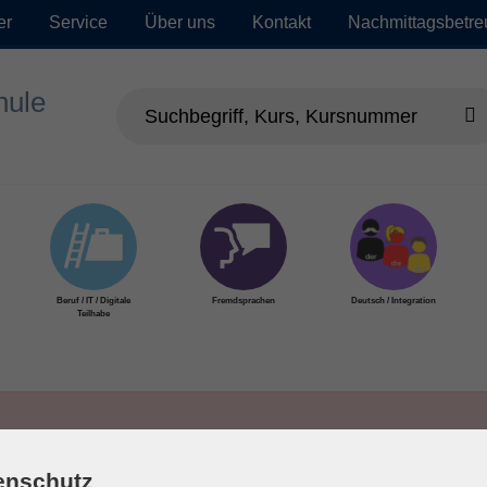
er
Service
Über uns
Kontakt
Nachmittagsbetr
Beruf / IT / Digitale
Fremdsprachen
Deutsch / Integration
Teilhabe
enschutz