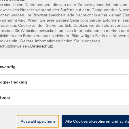
s sind kleine Datenmengen, die von einer Website gesendet und vom
owser des Nutzers während des Surfens auf dem Computer des Nutze
chert werden. Ihr Browser speichert jede Nachricht in einer kleinen Dat
 genannt wird. Wenn Sie eine weitere Seite vom Server anfordern, se
AGB
Datenschutzerklärung
Barrierefr
owser das Cookie an den Server zurück. Cookies wurden als zuverlässi
ismus für Websites entwickelt, um sich Informationen zu merken oder
tivitäten des Benutzers aufzuzeichnen. Bitte willigen Sie in die Verwen
okies ein. Weitere Informationen finden Sie in unseren
schutzhinweisen.
Datenschutz
Volkshochschule Haar e.V.
twendig
Geschäftsstelle im Poststadl
Münchener Straße 3
ogle-Tracking
85540 Haar
tomo
Telefon (089) 46 00 2 800
Fax (089) 46 00 2 850
info@vhs-haar.de
Auswahl speichern
Alle Cookies akzeptieren und schl
ng