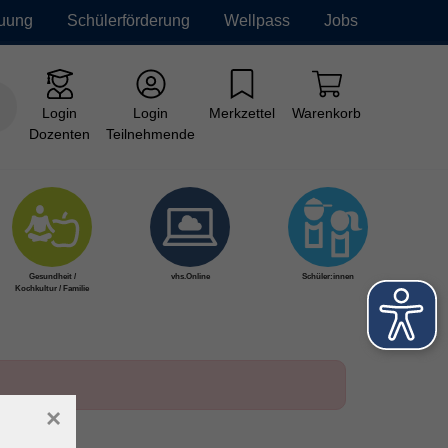
euung
Schülerförderung
Wellpass
Jobs
Login
Login
Merkzettel
Warenkorb
Dozenten
Teilnehmende
Gesundheit /
vhs.Online
Schüler:innen
Kochkultur / Familie
×