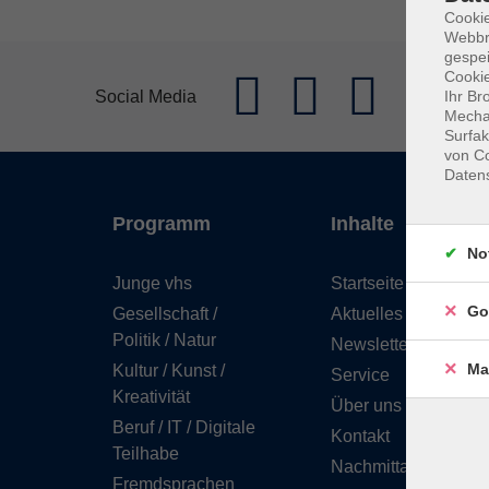
Cookie
Webbr
gespei
Cookie
Social Media
Ihr Br
Mechan
Surfak
von Co
Daten
Programm
Inhalte
No
Junge vhs
Startseite
Go
Gesellschaft /
Aktuelles
Politik / Natur
Newsletter
Ma
Kultur / Kunst /
Service
Kreativität
Über uns
Beruf / IT / Digitale
Kontakt
Teilhabe
Nachmittagsbetreuu
Fremdsprachen