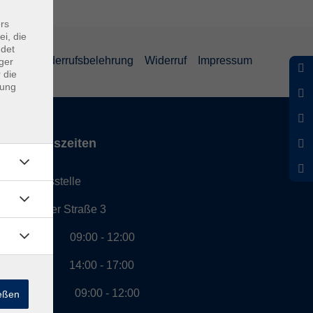
rs
ei, die
ndet
eiheit
Widerrufsbelehrung
Widerruf
Impressum
ger
 die
dung
Öffnungszeiten
Geschäftsstelle
Münchener Straße 3
Montag 09:00 - 12:00
14:00 - 17:00
Dienstag 09:00 - 12:00
ießen