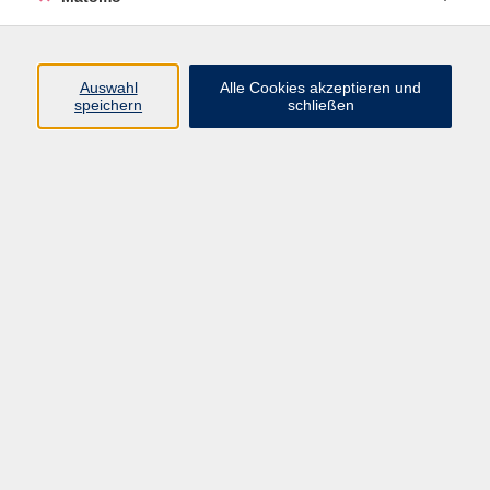
Programm
Auswahl
Alle Cookies akzeptieren und
Junge vhs
speichern
schließen
Gesellschaft / Politik / Natur
Kultur / Kunst / Kreativität
Beruf / IT / Digitale Teilhabe
Fremdsprachen
Deutsch / Integration
Gesundheit / Kochkultur / Familie
vhs.Online
Schüler:innen
Inhalte