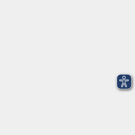
Öffnungszeiten
Geschäftsstelle
Münchener Straße 3
Montag 09:00 - 12:00
14:00 - 17:00
Dienstag 09:00 - 12:00
14:00 - 17:00
Mittwoch 09:00 - 12:00
Donnerstag 09:00 - 12:00
14:00 - 19:30
Freitag 09:00 - 12:00