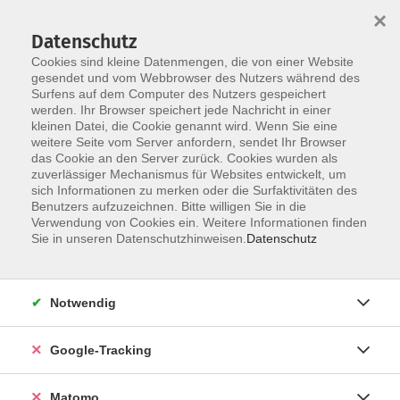
×
Datenschutz
Cookies sind kleine Datenmengen, die von einer Website
gesendet und vom Webbrowser des Nutzers während des
Surfens auf dem Computer des Nutzers gespeichert
Skip to main content
werden. Ihr Browser speichert jede Nachricht in einer
kleinen Datei, die Cookie genannt wird. Wenn Sie eine
weitere Seite vom Server anfordern, sendet Ihr Browser
Der Kurs konnte nicht gefunden werden.
das Cookie an den Server zurück. Cookies wurden als
zuverlässiger Mechanismus für Websites entwickelt, um
sich Informationen zu merken oder die Surfaktivitäten des
Benutzers aufzuzeichnen. Bitte willigen Sie in die
Verwendung von Cookies ein. Weitere Informationen finden
AGB
Sie in unseren Datenschutzhinweisen.
Datenschutz
Datenschutzerklärung
Barrierefreiheit
Notwendig
Widerrufsbelehrung
Widerruf
Google-Tracking
Impressum
Matomo