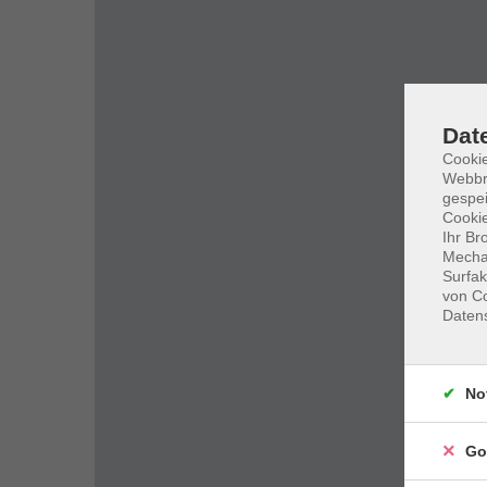
Dat
Cookie
Webbr
gespei
Cookie
Ihr Br
Mechan
Surfak
von Co
Daten
No
Go