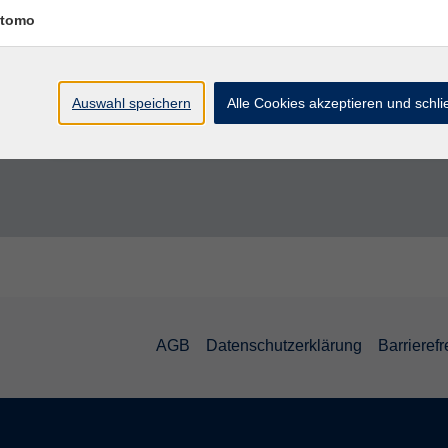
Englisch B2/C1 – Konversation
tomo
Fortsetzung vom Kurs 71034a
Auswahl speichern
Alle Cookies akzeptieren und schl
Englisch B2/C1 – Konversation
Fortsetzung vom Kurs 71035a
AGB
Datenschutzerklärung
Barrierefr