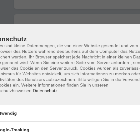
Englisch B2/C1 – Konversation
enschutz
s sind kleine Datenmengen, die von einer Website gesendet und vom
owser des Nutzers während des Surfens auf dem Computer des Nutze
Englisch B2/C1 – Konversation
chert werden. Ihr Browser speichert jede Nachricht in einer kleinen Dat
 genannt wird. Wenn Sie eine weitere Seite vom Server anfordern, se
owser das Cookie an den Server zurück. Cookies wurden als zuverlässi
ismus für Websites entwickelt, um sich Informationen zu merken oder
tivitäten des Benutzers aufzuzeichnen. Bitte willigen Sie in die Verwen
Englisch C1 – Konversation
okies ein. Weitere Informationen finden Sie in unseren
Fortsetzung vom Kurs 71040a
schutzhinweisen.
Datenschutz
twendig
Englisch B2/C1 – Konversation
Fortsetzung vom Kurs 71033a
ogle-Tracking