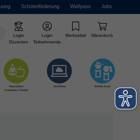
euung
Schülerförderung
Wellpass
Jobs
Login
Login
Merkzettel
Warenkorb
Dozenten
Teilnehmende
Gesundheit /
vhs.Online
Schüler:innen
Kochkultur / Familie