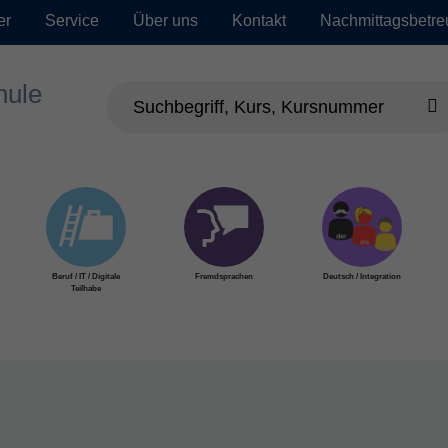
er
Service
Über uns
Kontakt
Nachmittagsbetr
Beruf / IT / Digitale
Fremdsprachen
Deutsch / Integration
Teilhabe