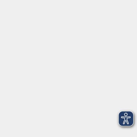
Telefon (089) 46 00 2 800
Fax (089) 46 00 2 816
info@vhs-haar.de
Öffnungszeiten
Geschäftsstelle
Münchener Straße 3
Montag 09:00 - 12:00
14:00 - 17:00