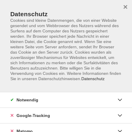
×
Datenschutz
Cookies sind kleine Datenmengen, die von einer Website
gesendet und vom Webbrowser des Nutzers während des
Surfens auf dem Computer des Nutzers gespeichert
Skip to main content
werden. Ihr Browser speichert jede Nachricht in einer
kleinen Datei, die Cookie genannt wird. Wenn Sie eine
weitere Seite vom Server anfordern, sendet Ihr Browser
das Cookie an den Server zurück. Cookies wurden als
Konversationskurs
zuverlässiger Mechanismus für Websites entwickelt, um
sich Informationen zu merken oder die Surfaktivitäten des
Benutzers aufzuzeichnen. Bitte willigen Sie in die
Verwendung von Cookies ein. Weitere Informationen finden
Sie in unseren Datenschutzhinweisen.
Datenschutz
0 Kurse
Notwendig
zurück zu Französisch
Google-Tracking
Diana Corredor-Düwel
Fachbereichsleiterin Fremdsprachen
Matomo