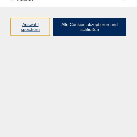
(089) 46 00 2 826
corredor@vhs-haar.de
Sotiria Germanli
Fachbereichsleiterin Deutsch und
Auswahl
Alle Cookies akzeptieren und
speichern
schließen
Integration & Vertretung
Fremdsprachen
(089) 46 00 2 845
germanli@vhs-haar.de
Ergebnisse filtern
Keine passenden Kurse gefunden.