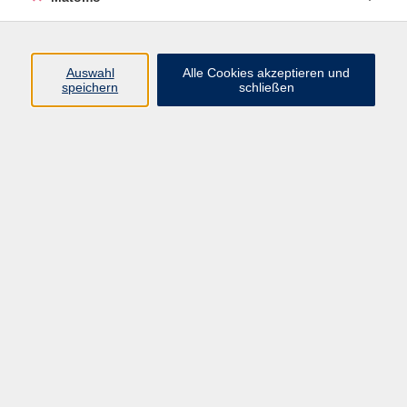
Programm
Auswahl
Alle Cookies akzeptieren und
Junge vhs
speichern
schließen
Gesellschaft / Politik / Natur
Kultur / Kunst / Kreativität
Beruf / IT / Digitale Teilhabe
Fremdsprachen
Deutsch / Integration
Gesundheit / Kochkultur / Familie
vhs.Online
Schüler:innen
Inhalte