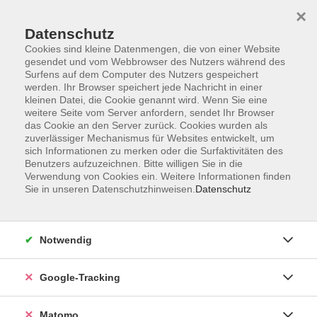
×
Datenschutz
Cookies sind kleine Datenmengen, die von einer Website
gesendet und vom Webbrowser des Nutzers während des
Surfens auf dem Computer des Nutzers gespeichert
Skip to main content
werden. Ihr Browser speichert jede Nachricht in einer
kleinen Datei, die Cookie genannt wird. Wenn Sie eine
weitere Seite vom Server anfordern, sendet Ihr Browser
Der Kurs konnte nicht gefunden werden.
das Cookie an den Server zurück. Cookies wurden als
zuverlässiger Mechanismus für Websites entwickelt, um
sich Informationen zu merken oder die Surfaktivitäten des
Benutzers aufzuzeichnen. Bitte willigen Sie in die
Verwendung von Cookies ein. Weitere Informationen finden
Sie in unseren Datenschutzhinweisen.
Datenschutz
AGB
Datenschutzerklärung
Barrierefreiheit
Notwendig
Widerrufsbelehrung
Widerruf
Google-Tracking
Impressum
Matomo