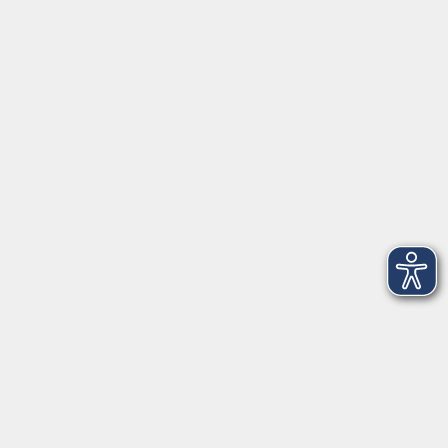
Öffnungszeiten
Geschäftsstelle
Münchener Straße 3
Montag 09:00 - 12:00
14:00 - 17:00
Dienstag 09:00 - 12:00
14:00 - 17:00
Mittwoch 09:00 - 12:00
Donnerstag 09:00 - 12:00
14:00 - 19:30
Freitag 09:00 - 12:00