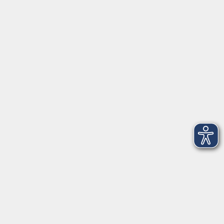
Öffnungszeiten
Geschäftsstelle
Münchener Straße 3
Montag 09:00 - 12:00
14:00 - 17:00
Dienstag 09:00 - 12:00
14:00 - 17:00
Mittwoch 09:00 - 12:00
Donnerstag 09:00 - 12:00
14:00 - 19:30
Freitag 09:00 - 12:00