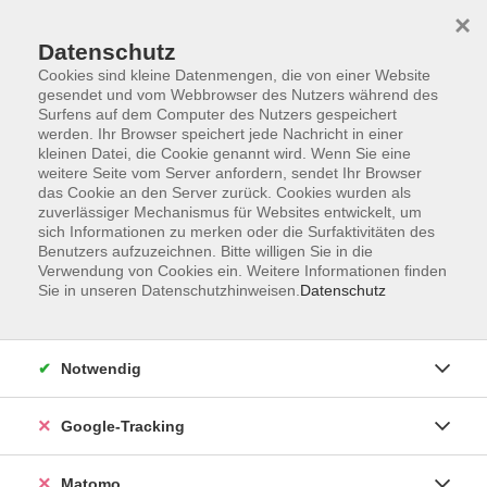
×
Datenschutz
Cookies sind kleine Datenmengen, die von einer Website
gesendet und vom Webbrowser des Nutzers während des
Surfens auf dem Computer des Nutzers gespeichert
Skip to main content
werden. Ihr Browser speichert jede Nachricht in einer
kleinen Datei, die Cookie genannt wird. Wenn Sie eine
weitere Seite vom Server anfordern, sendet Ihr Browser
Der Kurs konnte nicht gefunden werden.
das Cookie an den Server zurück. Cookies wurden als
zuverlässiger Mechanismus für Websites entwickelt, um
sich Informationen zu merken oder die Surfaktivitäten des
Benutzers aufzuzeichnen. Bitte willigen Sie in die
Verwendung von Cookies ein. Weitere Informationen finden
Sie in unseren Datenschutzhinweisen.
Datenschutz
AGB
Datenschutzerklärung
Barrierefreiheit
Notwendig
Widerrufsbelehrung
Widerruf
Google-Tracking
Impressum
Matomo