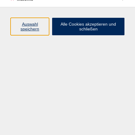
Programm
Auswahl
Alle Cookies akzeptieren und
Junge vhs
speichern
schließen
Gesellschaft / Politik / Natur
Kultur / Kunst / Kreativität
Beruf / IT / Digitale Teilhabe
Fremdsprachen
Deutsch / Integration
Gesundheit / Kochkultur / Familie
vhs.Online
Schüler:innen
Inhalte