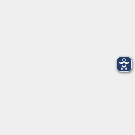
Gesundheitszentrum
Friedrich-Ebert-Straße 12
85540 Haar
Telefon (089) 46 00 2 800
Fax (089) 46 00 2 816
info@vhs-haar.de
Öffnungszeiten
Geschäftsstelle