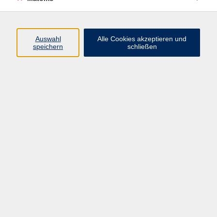
Nähen
11
Dr. Charlotte Meinardus-Stelzer
Fachbereichsleiterin Kultur, kreatives
Auswahl
Alle Cookies akzeptieren und
speichern
schließen
Gestalten
(089) 46 00 2 827
meinardus@vhs-haar.de
Ergebnisse filtern
Nähwerkstatt - Abendkurs
Mi. 30.09.2026 18:30
Haar