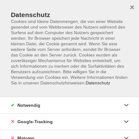
×
Datenschutz
Cookies sind kleine Datenmengen, die von einer Website
gesendet und vom Webbrowser des Nutzers während des
Surfens auf dem Computer des Nutzers gespeichert
Skip to main content
werden. Ihr Browser speichert jede Nachricht in einer
kleinen Datei, die Cookie genannt wird. Wenn Sie eine
weitere Seite vom Server anfordern, sendet Ihr Browser
das Cookie an den Server zurück. Cookies wurden als
Textiles Gestalten
zuverlässiger Mechanismus für Websites entwickelt, um
sich Informationen zu merken oder die Surfaktivitäten des
Benutzers aufzuzeichnen. Bitte willigen Sie in die
Verwendung von Cookies ein. Weitere Informationen finden
Sie in unseren Datenschutzhinweisen.
Datenschutz
12 Kurse
Notwendig
zurück zu Kultur
Google-Tracking
Kurse nach Themen
Klöppeln
1
Matomo