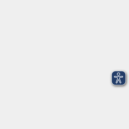
Öffnungszeiten
Geschäftsstelle
Münchener Straße 3
Montag 09:00 - 12:00
14:00 - 17:00
Dienstag 09:00 - 12:00
14:00 - 17:00
Mittwoch 09:00 - 12:00
Donnerstag 09:00 - 12:00
14:00 - 19:30
Freitag 09:00 - 12:00