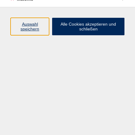
Programm
Auswahl
Alle Cookies akzeptieren und
Junge vhs
speichern
schließen
Gesellschaft / Politik / Natur
Kultur / Kunst / Kreativität
Beruf / IT / Digitale Teilhabe
Fremdsprachen
Deutsch / Integration
Gesundheit / Kochkultur / Familie
vhs.Online
Schüler:innen
Inhalte