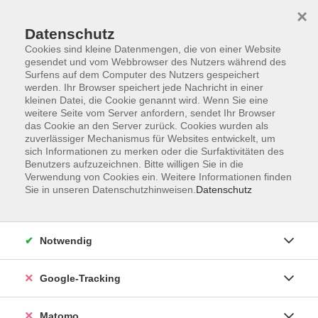
×
Datenschutz
Cookies sind kleine Datenmengen, die von einer Website
gesendet und vom Webbrowser des Nutzers während des
Surfens auf dem Computer des Nutzers gespeichert
Skip to main content
werden. Ihr Browser speichert jede Nachricht in einer
kleinen Datei, die Cookie genannt wird. Wenn Sie eine
weitere Seite vom Server anfordern, sendet Ihr Browser
Der Kurs konnte nicht gefunden werden.
das Cookie an den Server zurück. Cookies wurden als
zuverlässiger Mechanismus für Websites entwickelt, um
sich Informationen zu merken oder die Surfaktivitäten des
Benutzers aufzuzeichnen. Bitte willigen Sie in die
Verwendung von Cookies ein. Weitere Informationen finden
Sie in unseren Datenschutzhinweisen.
Datenschutz
AGB
Datenschutzerklärung
Barrierefreiheit
Notwendig
Widerrufsbelehrung
Widerruf
Google-Tracking
Impressum
Matomo