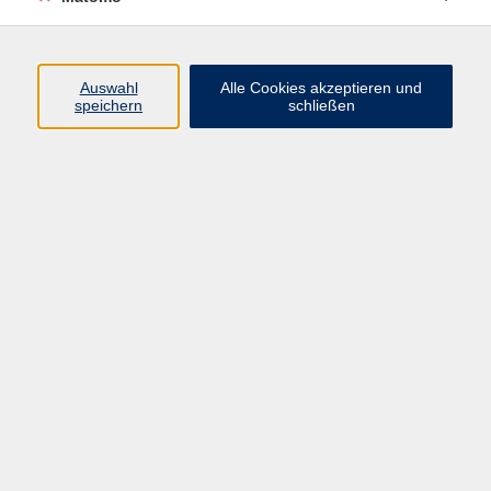
Programm
Auswahl
Alle Cookies akzeptieren und
Junge vhs
speichern
schließen
Gesellschaft / Politik / Natur
Kultur / Kunst / Kreativität
Beruf / IT / Digitale Teilhabe
Fremdsprachen
Deutsch / Integration
Gesundheit / Kochkultur / Familie
vhs.Online
Schüler:innen
Inhalte