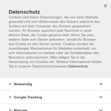
×
Datenschutz
Cookies sind kleine Datenmengen, die von einer Website
gesendet und vom Webbrowser des Nutzers während des
Surfens auf dem Computer des Nutzers gespeichert
Skip to main content
werden. Ihr Browser speichert jede Nachricht in einer
kleinen Datei, die Cookie genannt wird. Wenn Sie eine
weitere Seite vom Server anfordern, sendet Ihr Browser
Der Kurs konnte nicht gefunden werden.
das Cookie an den Server zurück. Cookies wurden als
zuverlässiger Mechanismus für Websites entwickelt, um
sich Informationen zu merken oder die Surfaktivitäten des
Benutzers aufzuzeichnen. Bitte willigen Sie in die
Verwendung von Cookies ein. Weitere Informationen finden
Sie in unseren Datenschutzhinweisen.
Datenschutz
AGB
Datenschutzerklärung
Barrierefreiheit
Notwendig
Widerrufsbelehrung
Widerruf
Google-Tracking
Impressum
Matomo