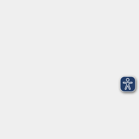
Öffnungszeiten
Geschäftsstelle
Münchener Straße 3
Montag 09:00 - 12:00
14:00 - 17:00
Dienstag 09:00 - 12:00
14:00 - 17:00
Mittwoch 09:00 - 12:00
Donnerstag 09:00 - 12:00
14:00 - 19:30
Freitag 09:00 - 12:00