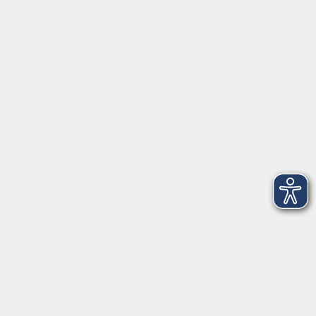
Öffnungszeiten
Geschäftsstelle
Münchener Straße 3
Montag 09:00 - 12:00
14:00 - 17:00
Dienstag 09:00 - 12:00
14:00 - 17:00
Mittwoch 09:00 - 12:00
Donnerstag 09:00 - 12:00
14:00 - 19:30
Freitag 09:00 - 12:00