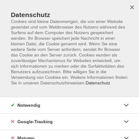
×
Datenschutz
Cookies sind kleine Datenmengen, die von einer Website
gesendet und vom Webbrowser des Nutzers während des
Surfens auf dem Computer des Nutzers gespeichert
Skip to main content
werden. Ihr Browser speichert jede Nachricht in einer
kleinen Datei, die Cookie genannt wird. Wenn Sie eine
weitere Seite vom Server anfordern, sendet Ihr Browser
Der Kurs konnte nicht gefunden werden.
das Cookie an den Server zurück. Cookies wurden als
zuverlässiger Mechanismus für Websites entwickelt, um
sich Informationen zu merken oder die Surfaktivitäten des
Benutzers aufzuzeichnen. Bitte willigen Sie in die
Verwendung von Cookies ein. Weitere Informationen finden
Sie in unseren Datenschutzhinweisen.
Datenschutz
AGB
Datenschutzerklärung
Barrierefreiheit
Notwendig
Widerrufsbelehrung
Widerruf
Google-Tracking
Impressum
Matomo