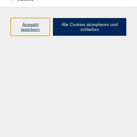
Programm
Auswahl
Alle Cookies akzeptieren und
Junge vhs
speichern
schließen
Gesellschaft / Politik / Natur
Kultur / Kunst / Kreativität
Beruf / IT / Digitale Teilhabe
Fremdsprachen
Deutsch / Integration
Gesundheit / Kochkultur / Familie
vhs.Online
Schüler:innen
Inhalte