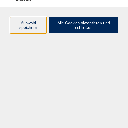
Programm
Auswahl
Alle Cookies akzeptieren und
Junge vhs
speichern
schließen
Gesellschaft / Politik / Natur
Kultur / Kunst / Kreativität
Beruf / IT / Digitale Teilhabe
Fremdsprachen
Deutsch / Integration
Gesundheit / Kochkultur / Familie
vhs.Online
Schüler:innen
Inhalte