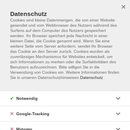
×
Datenschutz
Cookies sind kleine Datenmengen, die von einer Website
gesendet und vom Webbrowser des Nutzers während des
Surfens auf dem Computer des Nutzers gespeichert
Skip to main content
werden. Ihr Browser speichert jede Nachricht in einer
kleinen Datei, die Cookie genannt wird. Wenn Sie eine
weitere Seite vom Server anfordern, sendet Ihr Browser
Der Kurs konnte nicht gefunden werden.
das Cookie an den Server zurück. Cookies wurden als
zuverlässiger Mechanismus für Websites entwickelt, um
sich Informationen zu merken oder die Surfaktivitäten des
Benutzers aufzuzeichnen. Bitte willigen Sie in die
Verwendung von Cookies ein. Weitere Informationen finden
Sie in unseren Datenschutzhinweisen.
Datenschutz
AGB
Datenschutzerklärung
Barrierefreiheit
Notwendig
Widerrufsbelehrung
Widerruf
Google-Tracking
Impressum
Matomo