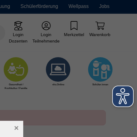
euung
Schülerförderung
Wellpass
Jobs
Login
Login
Merkzettel
Warenkorb
Dozenten
Teilnehmende
Gesundheit /
vhs.Online
Schüler:innen
Kochkultur / Familie
×