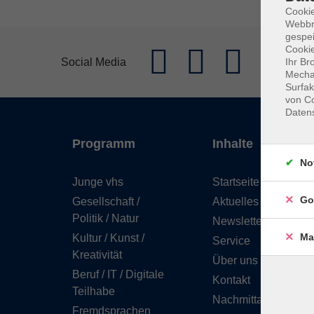
Cookie
Webbr
gespei
Cookie
Social Media
Ihr Br
Mechan
Surfak
von Co
Daten
Programm
Inhalte
No
Junge vhs
Startseite
Go
Gesellschaft /
Aktuelles
Politik / Natur
Newsletter
Ma
Kultur / Kunst /
Service
Kreativität
Über uns
Beruf / IT / Digitale
Kontakt
Teilhabe
Nachmittagsbetreuu
Fremdsprachen