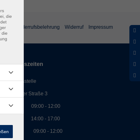
rs
ei, die
ndet
eiheit
Widerrufsbelehrung
Widerruf
Impressum
ger
 die
dung
Öffnungszeiten
Geschäftsstelle
Münchener Straße 3
Montag 09:00 - 12:00
14:00 - 17:00
Dienstag 09:00 - 12:00
ießen