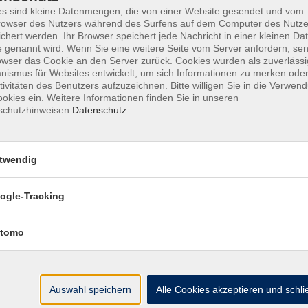
s sind kleine Datenmengen, die von einer Website gesendet und vom
owser des Nutzers während des Surfens auf dem Computer des Nutze
chert werden. Ihr Browser speichert jede Nachricht in einer kleinen Dat
 genannt wird. Wenn Sie eine weitere Seite vom Server anfordern, se
AGB
Datenschutzerklärung
Barrierefr
owser das Cookie an den Server zurück. Cookies wurden als zuverlässi
ismus für Websites entwickelt, um sich Informationen zu merken oder
tivitäten des Benutzers aufzuzeichnen. Bitte willigen Sie in die Verwen
okies ein. Weitere Informationen finden Sie in unseren
schutzhinweisen.
Datenschutz
Volkshochschule Haar e.V.
twendig
Geschäftsstelle im Poststadl
Münchener Straße 3
ogle-Tracking
85540 Haar
tomo
Telefon (089) 46 00 2 800
Fax (089) 46 00 2 850
info@vhs-haar.de
Auswahl speichern
Alle Cookies akzeptieren und schl
ng