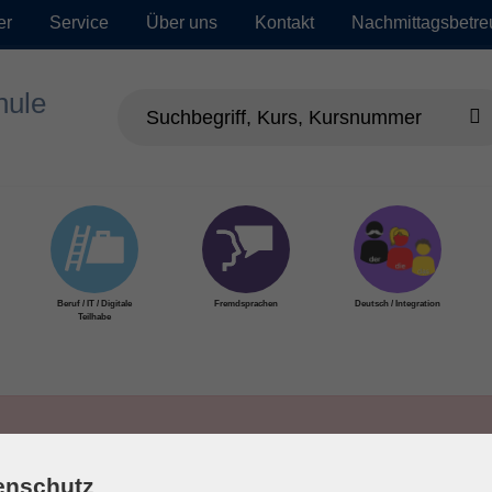
er
Service
Über uns
Kontakt
Nachmittagsbetr
Beruf / IT / Digitale
Fremdsprachen
Deutsch / Integration
Teilhabe
enschutz