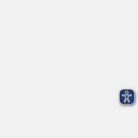
Telefon (089) 46 00 2 800
Fax (089) 46 00 2 816
info@vhs-haar.de
Öffnungszeiten
Geschäftsstelle
Münchener Straße 3
Montag 09:00 - 12:00
14:00 - 17:00