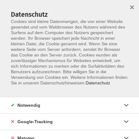
×
Datenschutz
Cookies sind kleine Datenmengen, die von einer Website
gesendet und vom Webbrowser des Nutzers während des
Surfens auf dem Computer des Nutzers gespeichert
Skip to main content
You are here:
werden. Ihr Browser speichert jede Nachricht in einer
Newsletter
kleinen Datei, die Cookie genannt wird. Wenn Sie eine
weitere Seite vom Server anfordern, sendet Ihr Browser
das Cookie an den Server zurück. Cookies wurden als
zum Newsletter anmelden
zuverlässiger Mechanismus für Websites entwickelt, um
sich Informationen zu merken oder die Surfaktivitäten des
E-Mail *
Benutzers aufzuzeichnen. Bitte willigen Sie in die
Verwendung von Cookies ein. Weitere Informationen finden
Sie in unseren Datenschutzhinweisen.
Datenschutz
Wir werden Ihre E-Mail niemals an Dritte weitergeben.
Wenn wir Sie persönlich ansprechen dürfen, geben Sie
Notwendig
uns bitte noch ein paar Informationen:
Google-Tracking
Anrede
Matomo