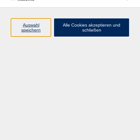
Vorname
Auswahl
Alle Cookies akzeptieren und
speichern
schließen
Nachname
Mit dem Senden Ihrer Daten erklären Sie sich mit der
Verarbeitung gemäß unseren
Datenschutzbestimmungen einverstanden.
Wie wir Ihre Daten verarbeiten, erfahren Sie in unseren
Datenschutzbestimmungen
.
E-Mail Adresse eintragen
Felder, die mit * gekennzeichnet sind, müssen ausgefüllt werden.