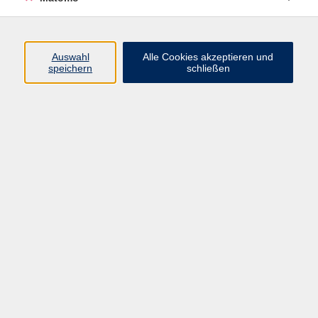
Programm
Auswahl
Alle Cookies akzeptieren und
Junge vhs
speichern
schließen
Gesellschaft / Politik / Natur
Kultur / Kunst / Kreativität
Beruf / IT / Digitale Teilhabe
Fremdsprachen
Deutsch / Integration
Gesundheit / Kochkultur / Familie
vhs.Online
Schüler:innen
Inhalte