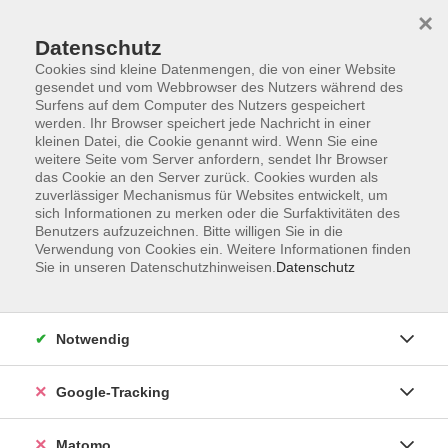
×
Datenschutz
Cookies sind kleine Datenmengen, die von einer Website
gesendet und vom Webbrowser des Nutzers während des
Surfens auf dem Computer des Nutzers gespeichert
Skip to main content
werden. Ihr Browser speichert jede Nachricht in einer
kleinen Datei, die Cookie genannt wird. Wenn Sie eine
weitere Seite vom Server anfordern, sendet Ihr Browser
Der Kurs konnte nicht gefunden werden.
das Cookie an den Server zurück. Cookies wurden als
zuverlässiger Mechanismus für Websites entwickelt, um
sich Informationen zu merken oder die Surfaktivitäten des
Benutzers aufzuzeichnen. Bitte willigen Sie in die
Verwendung von Cookies ein. Weitere Informationen finden
Sie in unseren Datenschutzhinweisen.
Datenschutz
AGB
Datenschutzerklärung
Barrierefreiheit
Notwendig
Widerrufsbelehrung
Widerruf
Google-Tracking
Impressum
Matomo