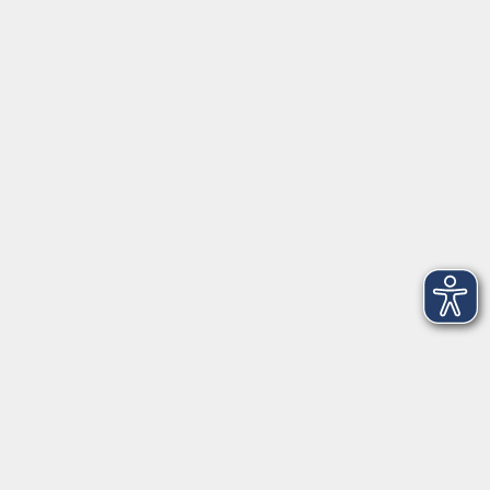
Öffnungszeiten
Geschäftsstelle
Münchener Straße 3
Montag 09:00 - 12:00
14:00 - 17:00
Dienstag 09:00 - 12:00
14:00 - 17:00
Mittwoch 09:00 - 12:00
Donnerstag 09:00 - 12:00
14:00 - 19:30
Freitag 09:00 - 12:00