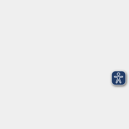
Öffnungszeiten
Geschäftsstelle
Münchener Straße 3
Montag 09:00 - 12:00
14:00 - 17:00
Dienstag 09:00 - 12:00
14:00 - 17:00
Mittwoch 09:00 - 12:00
Donnerstag 09:00 - 12:00
14:00 - 19:30
Freitag 09:00 - 12:00