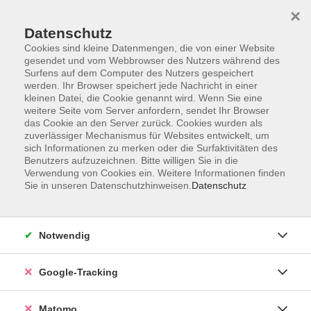
×
Datenschutz
Cookies sind kleine Datenmengen, die von einer Website
gesendet und vom Webbrowser des Nutzers während des
Surfens auf dem Computer des Nutzers gespeichert
Skip to main content
werden. Ihr Browser speichert jede Nachricht in einer
kleinen Datei, die Cookie genannt wird. Wenn Sie eine
weitere Seite vom Server anfordern, sendet Ihr Browser
Der Kurs konnte nicht gefunden werden.
das Cookie an den Server zurück. Cookies wurden als
zuverlässiger Mechanismus für Websites entwickelt, um
sich Informationen zu merken oder die Surfaktivitäten des
Benutzers aufzuzeichnen. Bitte willigen Sie in die
Verwendung von Cookies ein. Weitere Informationen finden
Sie in unseren Datenschutzhinweisen.
Datenschutz
AGB
Datenschutzerklärung
Barrierefreiheit
Notwendig
Widerrufsbelehrung
Widerruf
Google-Tracking
Impressum
Matomo