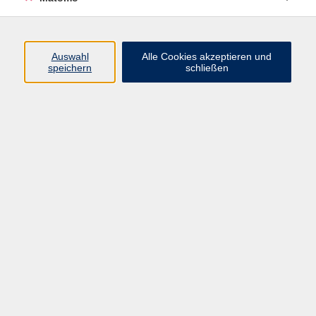
Programm
Auswahl
Alle Cookies akzeptieren und
Junge vhs
speichern
schließen
Gesellschaft / Politik / Natur
Kultur / Kunst / Kreativität
Beruf / IT / Digitale Teilhabe
Fremdsprachen
Deutsch / Integration
Gesundheit / Kochkultur / Familie
vhs.Online
Schüler:innen
Inhalte