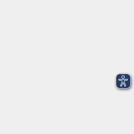
Öffnungszeiten
Geschäftsstelle
Münchener Straße 3
Montag 09:00 - 12:00
14:00 - 17:00
Dienstag 09:00 - 12:00
14:00 - 17:00
Mittwoch 09:00 - 12:00
Donnerstag 09:00 - 12:00
14:00 - 19:30
Freitag 09:00 - 12:00