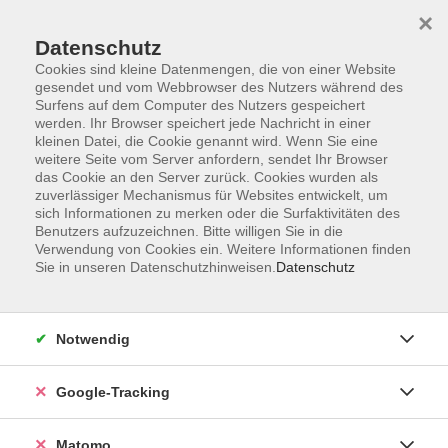
×
Datenschutz
Cookies sind kleine Datenmengen, die von einer Website
gesendet und vom Webbrowser des Nutzers während des
Surfens auf dem Computer des Nutzers gespeichert
Skip to main content
werden. Ihr Browser speichert jede Nachricht in einer
kleinen Datei, die Cookie genannt wird. Wenn Sie eine
weitere Seite vom Server anfordern, sendet Ihr Browser
Der Kurs konnte nicht gefunden werden.
das Cookie an den Server zurück. Cookies wurden als
zuverlässiger Mechanismus für Websites entwickelt, um
sich Informationen zu merken oder die Surfaktivitäten des
Benutzers aufzuzeichnen. Bitte willigen Sie in die
Verwendung von Cookies ein. Weitere Informationen finden
Sie in unseren Datenschutzhinweisen.
Datenschutz
AGB
Datenschutzerklärung
Barrierefreiheit
Notwendig
Widerrufsbelehrung
Widerruf
Google-Tracking
Impressum
Matomo