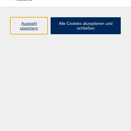
Programm
Auswahl
Alle Cookies akzeptieren und
Junge vhs
speichern
schließen
Gesellschaft / Politik / Natur
Kultur / Kunst / Kreativität
Beruf / IT / Digitale Teilhabe
Fremdsprachen
Deutsch / Integration
Gesundheit / Kochkultur / Familie
vhs.Online
Schüler:innen
Inhalte