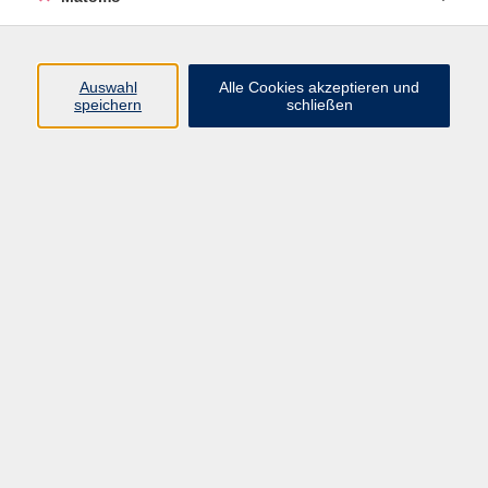
Programm
Auswahl
Alle Cookies akzeptieren und
Junge vhs
speichern
schließen
Gesellschaft / Politik / Natur
Kultur / Kunst / Kreativität
Beruf / IT / Digitale Teilhabe
Fremdsprachen
Deutsch / Integration
Gesundheit / Kochkultur / Familie
vhs.Online
Schüler:innen
Inhalte