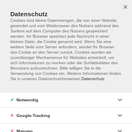
×
Datenschutz
Cookies sind kleine Datenmengen, die von einer Website
gesendet und vom Webbrowser des Nutzers während des
Surfens auf dem Computer des Nutzers gespeichert
Skip to main content
werden. Ihr Browser speichert jede Nachricht in einer
kleinen Datei, die Cookie genannt wird. Wenn Sie eine
weitere Seite vom Server anfordern, sendet Ihr Browser
Der Kurs konnte nicht gefunden werden.
das Cookie an den Server zurück. Cookies wurden als
zuverlässiger Mechanismus für Websites entwickelt, um
sich Informationen zu merken oder die Surfaktivitäten des
Benutzers aufzuzeichnen. Bitte willigen Sie in die
Verwendung von Cookies ein. Weitere Informationen finden
Sie in unseren Datenschutzhinweisen.
Datenschutz
AGB
Datenschutzerklärung
Barrierefreiheit
Notwendig
Widerrufsbelehrung
Widerruf
Google-Tracking
Impressum
Matomo