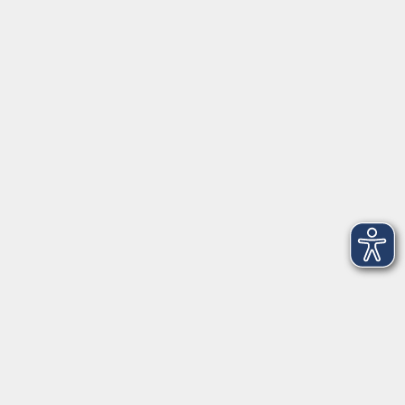
Öffnungszeiten
Geschäftsstelle
Münchener Straße 3
Montag 09:00 - 12:00
14:00 - 17:00
Dienstag 09:00 - 12:00
14:00 - 17:00
Mittwoch 09:00 - 12:00
Donnerstag 09:00 - 12:00
14:00 - 19:30
Freitag 09:00 - 12:00